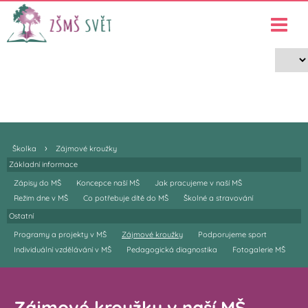
Zájmové kroužky MŠ
›
›
Školka
Zájmové kroužky
›
Školka
Zájmové kroužky
Základní informace
Zápisy do MŠ
Koncepce naší MŠ
Jak pracujeme v naší MŠ
Režim dne v MŠ
Co potřebuje dítě do MŠ
Školné a stravování
Ostatní
Programy a projekty v MŠ
Zájmové kroužky
Podporujeme sport
Individuální vzdělávání v MŠ
Pedagogická diagnostika
Fotogalerie MŠ
Zájmové kroužky v naší MŠ