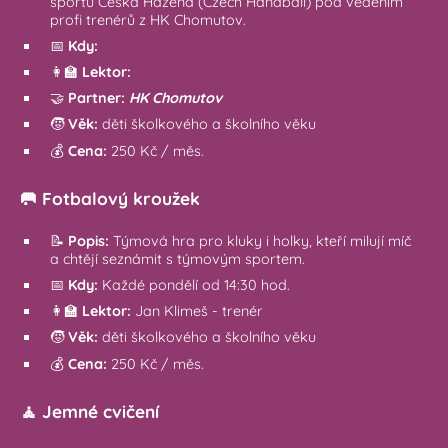
sportu Česká Házená (Czech Handball) pod vedením
profi trenérů z HK Chomutov.
📅
Kdy:
👩‍🏫
Lektor:
🤝
Partner:
HK Chomutov
🧒
Věk:
děti školkového a školního věku
💰
Cena:
250 Kč / měs.
🥅 Fotbalový kroužek
📝
Popis:
Týmová hra pro kluky i holky, kteří milují míč
a chtějí seznámit s týmovým sportem.
📅
Kdy:
Každé pondělí od 14:30 hod.
👩‍🏫
Lektor:
Jan Klimeš - trenér
🧒
Věk:
děti školkového a školního věku
💰
Cena:
250 Kč / měs.
🧘 Jemné cvičení