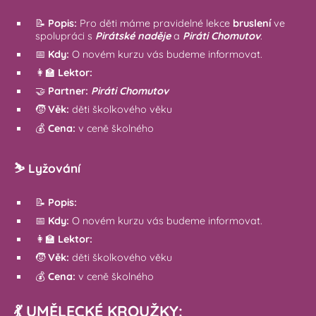
📝
Popis:
Pro děti máme pravidelné lekce
bruslení
ve
spolupráci s
Pirátské naděje
a
Piráti Chomutov
.
📅
Kdy:
O novém kurzu vás budeme informovat.
👩‍🏫
Lektor:
🤝
Partner:
Piráti Chomutov
🧒
Věk:
děti školkového věku
💰
Cena:
v ceně školného
⛷️ Lyžování
📝
Popis:
📅
Kdy:
O novém kurzu vás budeme informovat.
👩‍🏫
Lektor:
🧒
Věk:
děti školkového věku
💰
Cena:
v ceně školného
💃 UMĚLECKÉ KROUŽKY: