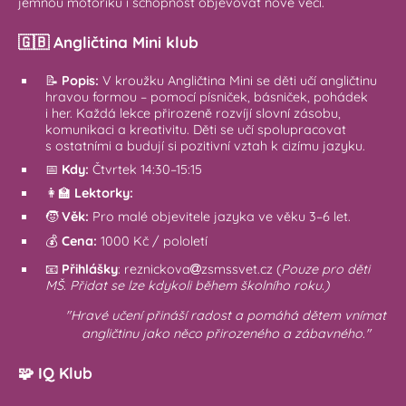
jemnou motoriku i schopnost objevovat nové věci.
🇬🇧 Angličtina Mini klub
📝
Popis:
V kroužku Angličtina Mini se děti učí angličtinu
hravou formou – pomocí písniček, básniček, pohádek
i her. Každá lekce přirozeně rozvíjí slovní zásobu,
komunikaci a kreativitu. Děti se učí spolupracovat
s ostatními a budují si pozitivní vztah k cizímu jazyku.
📅
Kdy:
Čtvrtek 14:30–15:15
👩‍🏫
Lektorky:
🧒
Věk:
Pro malé objevitele jazyka ve věku 3–6 let.
💰
Cena:
1000 Kč / pololetí
📧
Přihlášky
:
reznickova
zsmssvet.cz
(
Pouze pro děti
MŠ. Přidat se lze kdykoli během školního roku.)
"Hravé učení přináší radost a pomáhá dětem vnímat
angličtinu jako něco přirozeného a zábavného."
🧩 IQ Klub