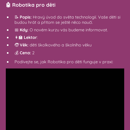
🤖
Robotika pro děti
📝
Popis:
Hravý úvod do světa technologií. Vaše děti si
budou hrát a přitom se ještě něco naučí.
📅
Kdy:
O novém kurzu vás budeme informovat.
👩‍🏫
Lektor
:
🧒
Věk:
děti školkového a školního věku
💰
Cena:
2
Podívejte se, jak Robotika pro děti funguje v praxi: