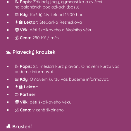
📝
Popis:
Základy jógy, gymnastika a cvičení
na balančních podložkách (bosu)
📅
Kdy:
Každý čtvrtek od 15:00 hod.
👩‍🏫
Lektor:
Štěpánka Řezníčková
🧒
Věk:
děti školkového a školního věku
💰
Cena:
250 Kč / měs.
🏊
Plavecký kroužek
📝
Popis:
2,5 měsíční kurz plavání. O novém kurzu vás
budeme informovat.
📅
Kdy:
O novém kurzu vás budeme informovat.
👩‍🏫
Lektor:
🤝
Partner:
🧒
Věk:
děti školkového věku
💰
Cena:
v ceně školného
⛸️ Bruslení