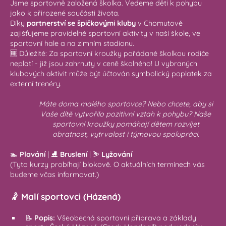
Jsme sportovně založená školka. Vedeme děti k pohybu
jako k přirozené součásti života.
Díky
partnerství se špičkovými kluby
v Chomutově
zajišťujeme pravidelné sportovní aktivity v naší škole, ve
sportovní hale a na zimním stadionu.
🆓 Důležité: Za sportovní kroužky pořádané školkou rodiče
neplatí - již jsou zahrnuty v ceně školného! U vybraných
klubových aktivit může být účtován symbolický poplatek za
externí trenéry.
Máte doma malého sportovce? Nebo chcete, aby si
Vaše dítě vytvořilo pozitivní vztah k pohybu? Naše
sportovní kroužky pomáhají dětem rozvíjet
obratnost, vytrvalost i týmovou spolupráci.
🏊
Plavání
| ⛸️
Bruslení
| ⛷️
Lyžování
(Tyto kurzy probíhají blokově. O aktuálních termínech vás
budeme včas informovat.)
🤾
Malí sportovci (Házená)
📝
Popis:
Všeobecná sportovní příprava a základy