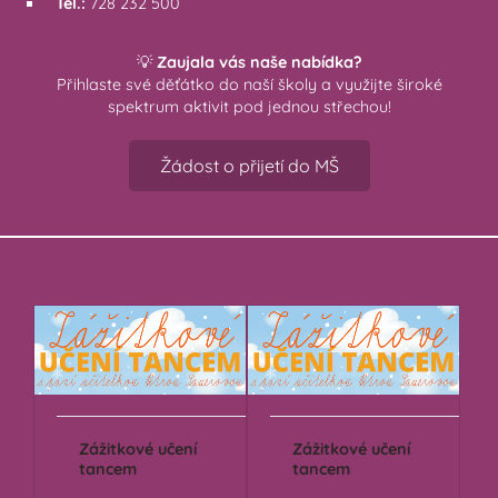
Tel.:
728 232 500
💡
Zaujala vás naše nabídka?
Přihlaste své děťátko do naší školy a využijte široké
spektrum aktivit pod jednou střechou!
Žádost o přijetí do MŠ
Zážitkové učení
Zážitkové učení
tancem
tancem