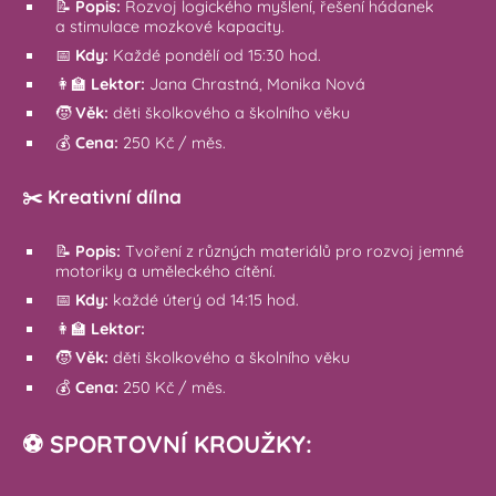
📝
Popis:
Rozvoj logického myšlení, řešení hádanek
a stimulace mozkové kapacity.
📅
Kdy:
Každé pondělí od 15:30 hod.
👩‍🏫
Lektor:
Jana Chrastná, Monika Nová
🧒
Věk:
děti školkového a školního věku
💰
Cena:
250 Kč / měs.
✂️ Kreativní dílna
📝
Popis:
Tvoření z různých materiálů pro rozvoj jemné
motoriky a uměleckého cítění.
📅
Kdy:
každé úterý od 14:15 hod.
👩‍🏫
Lektor:
🧒
Věk:
děti školkového a školního věku
💰
Cena:
250 Kč / měs.
⚽ SPORTOVNÍ KROUŽKY: