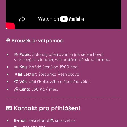
⛑️ Kroužek první pomoci
📝
Popis:
Základy ošetřování a jak se zachovat
v krizových situacích, vše podáno dětskou formou.
📅
Kdy:
Každé úterý od 15:00 hod.
👩‍🏫
Lektor:
Štěpánka Řezníčková
🧒
Věk:
děti školkového a školního věku
💰
Cena:
250 Kč / měs.
📧
Kontakt pro přihlášení
E-mail:
sekretariat
zsmssvet.cz