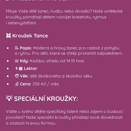
Miluje Vaše dítě tanec, hudbu nebo divadlo? Naše umělecké
kroužky pomáhají dětem rozvíjet kreativitu, rytmus
i sebevyjádření.
👯 Kroužek Tance
📝
Popis:
Moderní a hravý tanec pro radost z pohybu
a rytmu. Pro děti, které se chtějí protančit odpolednem.
📅
Kdy:
Každou středu od 14:15 hod.
👩‍🏫
Lektor
:
🧒
Věk:
děti školkového a školního věku
💰
Cena:
250 Kč / měs.
💡 SPECIÁLNÍ KROUŽKY:
Vidíte u svého dítěte specifický talent nebo zájem o budoucí
povolání? Naše speciální kroužky přinášejí nové dovednosti
a znalosti hravou formou.