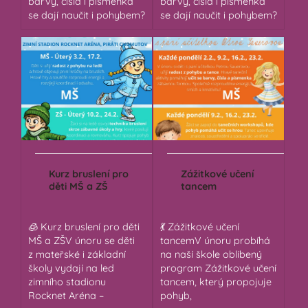
barvy, čísla i písmenka
barvy, čísla i písmenka
se dají naučit i pohybem?
se dají naučit i pohybem?
Kurz bruslení pro
Zážitkové učení
děti MŠ a ZŠ
tancem
🧊 Kurz bruslení pro děti
💃 Zážitkové učení
MŠ a ZŠV únoru se děti
tancemV únoru probíhá
z mateřské i základní
na naší škole oblíbený
školy vydají na led
program Zážitkové učení
zimního stadionu
tancem, který propojuje
Rocknet Aréna –
pohyb,