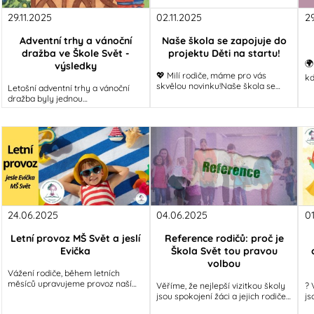
29.11.2025
02.11.2025
2
Adventní trhy a vánoční
Naše škola se zapojuje do
dražba ve Škole Svět -
projektu Děti na startu!
🌍
výsledky
💖 Milí rodiče, máme pro vás
kd
skvělou novinku!Naše škola se
Letošní adventní trhy a vánoční
Zv
zapojuje do celorepublikového
dražba byly jednou
ch
projektu Děti na startu, který bude
z nejkrásnějších
součástí
a nejradostnějších událostí roku –
a to díky vám všem!
24.06.2025
04.06.2025
0
Letní provoz MŠ Svět a jeslí
Reference rodičů: proč je
Evička
Škola Svět tou pravou
volbou
Vážení rodiče, během letních
měsíců upravujeme provoz naší
Věříme, že nejlepší vizitkou školy
? 
mateřské školy a dětské skupiny
jsou spokojení žáci a jejich rodiče.
js
Evička. Prosíme, věnujte pozornost
A právě jejich slova potvrzují, že ve
de