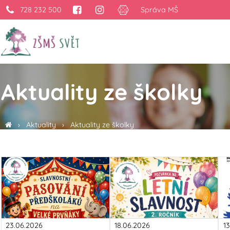
728 232 500
Správa MŠ
Aktuality ze školky
›
Aktuality
›
Aktuality ze školky
23.06.2026
18.06.2026
1