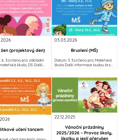
.2026
03.03.2026
 žen (projektový den)
Bruslení (MŠ)
 6. 3.Určeno pro: základní
Datum: 3. 3.Určeno pro: Mateřská
ateřská škola, DS Další
škola Další informace budou brzy
ace budou brzy doplněny...
doplněny...
22.12.2025
.2026
Vánoční prázdniny
žitkové učení tancem
2025/2026 – Provoz školy,
školky a jeslí přerušen
itkové učení tancemV únoru