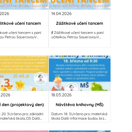
.2026
14.04.2026
žitkové učení tancem
Zážitkové učení tancem
itkové učení tancem s paní
💃 Zážitkové učení tancem s paní
kou Petrou SauerovouV
učitelkou Petrou SauerovouV
se naše škola a školka
dubnu se naše škola a školka
í v taneční parket! Pod
promění v taneční parket! Pod
ím
vedením
.2026
18.03.2026
í den (projektový den)
Návštěva knihovny (MŠ)
 20. 3.Určeno pro: základní
Datum: 18. 3.Určeno pro: mateřská
ateřská škola, DS Další
škola Další informace budou brzy
ace budou brzy doplněny...
doplněny...