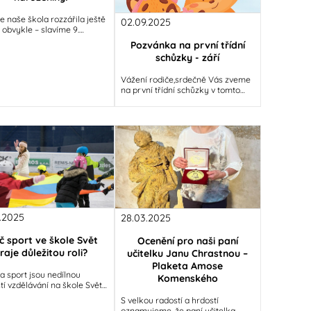
e naše škola rozzářila ještě
02.09.2025
ž obvykle – slavíme 9.
niny! Už devět let je Škola
Pozvánka na první třídní
ístem, kde se z malých
schůzky - září
Vážení rodiče,srdečně Vás zveme
na první třídní schůzky v tomto
školním roce: 1. třída – čtvrtek 4. 9.
2025 v 16:00
.2025
28.03.2025
č sport ve škole Svět
Ocenění pro naši paní
raje důležitou roli?
učitelku Janu Chrastnou –
Plaketa Amose
a sport jsou nedílnou
Komenského
tí vzdělávání na škole Svět.
ci si pravidelně osvojují
S velkou radostí a hrdostí
y gymnastiky, atletiky,
oznamujeme, že paní učitelka