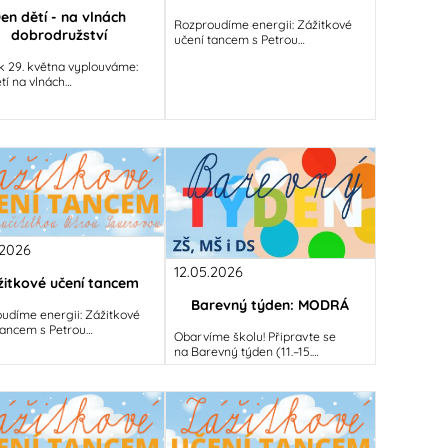
en dětí - na vlnách
Rozproudíme energii: Zážitkové
dobrodružství
učení tancem s Petrou
SauerovouVěděli jste, že barvy,
k 29. května vyplouváme:
čísla i písmenka se dají naučit
tí na vlnách
i pohybem?
ružství!Zapomeňte na nudu
ích. Na svátek všech dětí
níme
.2026
12.05.2026
žitkové učení tancem
Barevný týden: MODRÁ
udíme energii: Zážitkové
tancem s Petrou
Obarvíme školu! Připravte se
vouVěděli jste, že barvy,
na Barevný týden (11.–15.
 písmenka se dají naučit
května)Vážení rodiče, milé děti,
ybem?
připravte si šatníky, protože od