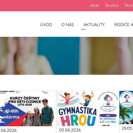
Jesle
Školka
Ško
ÚVOD
O NÁS
AKTUALITY
RODIČE A
29.05
05.06.2026
3.06.2026