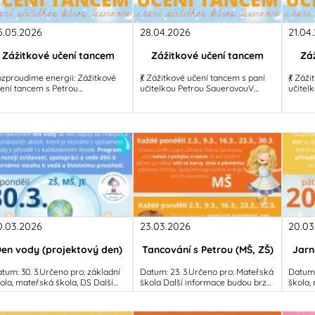
5.05.2026
28.04.2026
21.04
Zážitkové učení tancem
Zážitkové učení tancem
Zá
zproudíme energii: Zážitkové
💃 Zážitkové učení tancem s paní
💃 Záž
ení tancem s Petrou
učitelkou Petrou SauerovouV
učitel
uerovouVěděli jste, že barvy,
dubnu se naše škola a školka
dubnu 
sla i písmenka se dají naučit
promění v taneční parket! Pod
proměn
pohybem?
vedením
veden
0.03.2026
23.03.2026
20.03
en vody (projektový den)
Tancování s Petrou (MŠ, ZŠ)
Jarn
tum: 30. 3.Určeno pro: základní
Datum: 23. 3.Určeno pro: Mateřská
Datum:
ola, mateřská škola, DS Další
škola Další informace budou brzy
škola, m
formace budou brzy doplněny...
doplněny...
inform