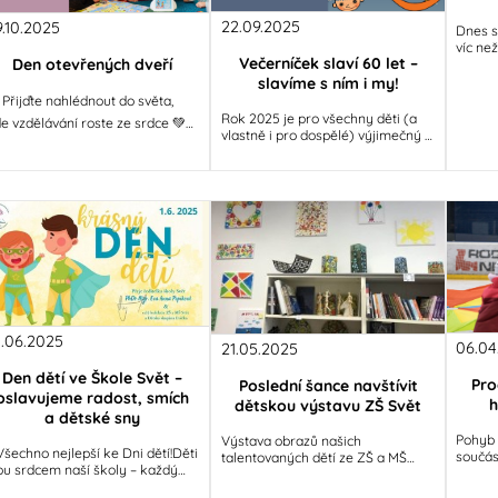
22.09.2025
9.10.2025
Dnes s
víc ne
Večerníček slaví 60 let –
Den otevřených dveří
naroze
Svět m
slavíme s ním i my!
 Přijďte nahlédnout do světa,
Rok 2025 je pro všechny děti (a
e vzdělávání roste ze srdce 💚
vlastně i pro dospělé) výjimečný –
eme všechny rodiče i děti, kteří
Večerníček slaví své 60.
tějí poznat, jak to
narozeniny! Tento oblíbený
televizní
1.06.2025
06.04
21.05.2025
Den dětí ve Škole Svět –
Pro
Poslední šance navštívit
oslavujeme radost, smích
h
dětskou výstavu ZŠ Svět
a dětské sny
Pohyb 
Výstava obrazů našich
Všechno nejlepší ke Dni dětí!Děti
součás
talentovaných dětí ze ZŠ a MŠ
ou srdcem naší školy – každý
Naši žá
Svět, která vznikla s velkým
n nám připomínají, jak krásné je
základ
nadšením a tvořivostí, se pomalu