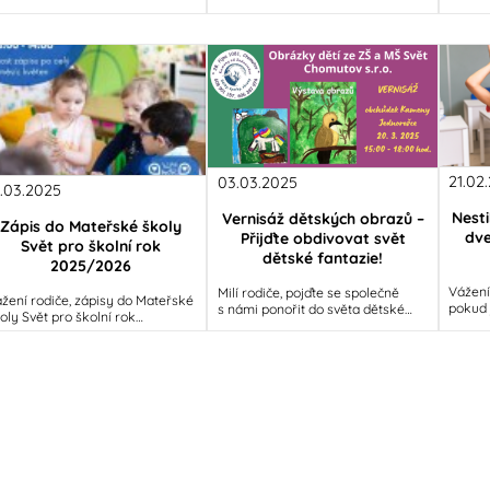
vat se na svět
chýlí ke konci.
21.02
03.03.2025
8.03.2025
Nesti
Vernisáž dětských obrazů –
Zápis do Mateřské školy
dve
Přijďte obdivovat svět
Svět pro školní rok
dětské fantazie!
2025/2026
Vážení
Milí rodiče, pojďte se společně
žení rodiče, zápisy do Mateřské
pokud 
s námi ponořit do světa dětské
oly Svět pro školní rok
dveří 
fantazie a kreativity! Naši malí
25/2026 probíhají v termínu od
Máme p
umělci ze ZŠ a MŠ Svět pro
. května do 16. května 2025.