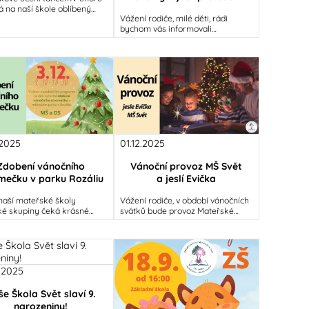
á na naší škole oblíbený
Vážení rodiče, milé děti, rádi
m Zážitkové učení tancem,
bychom vás informovali
propojuje pohyb,
o termínu letošních vánočních
a zimních prázdnin, které se týkají
.2025
01.12.2025
Zdobení vánočního
Vánoční provoz MŠ Svět
mečku v parku Rozáliu
a jeslí Evička
 naší mateřské školy
Vážení rodiče, v období vánočních
ké skupiny čeká krásné
svátků bude provoz Mateřské
ní dopoledne plné zimní
školy Svět a dětské skupiny jesle
éry. V úterý 3. prosince od
Evička dočasně přerušen.
.2025
e Škola Svět slaví 9.
narozeniny!