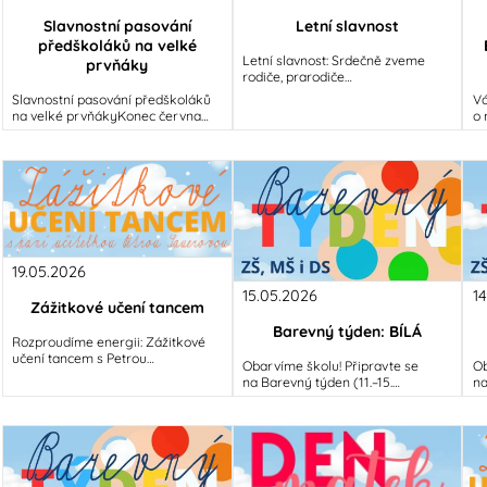
Slavnostní pasování
Letní slavnost
předškoláků na velké
Letní slavnost: Srdečně zveme
prvňáky
rodiče, prarodiče
i veřejnostPolovina června přinese
Slavnostní pasování předškoláků
Vá
oslavu plnou letní pohody. Ve
na velké prvňákyKonec června
o 
čtvrtek 18. června
přinese jeden z nejvýznamnějších
pr
milníků pro naše nejmenší.
ja
a 
19.05.2026
15.05.2026
1
Zážitkové učení tancem
Barevný týden: BÍLÁ
Rozproudíme energii: Zážitkové
učení tancem s Petrou
Obarvíme školu! Připravte se
Ob
SauerovouVěděli jste, že barvy,
na Barevný týden (11.–15.
na
čísla i písmenka se dají naučit
května)Vážení rodiče, milé děti,
kv
i pohybem?
připravte si šatníky, protože od
př