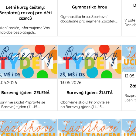
D
Gymnastika hrou
Letní kurzy češtiny:
Bezplatný rozvoj pro děti
Gymnastika hrou: Sportovní
cizinců
V páte
dopoledne pro nejmenšíZačátek
Den dě
června odstartujeme v pohybu. V
žení rodiče, informujeme Vás
dobrod
pátek 5. června vyrazí děti z MŠ,
nabídce bezplatných
v lavic
předškoláci
ázdninových kurzů českého
promě
zyka, které jsou určeny pro žáky
děti –
12.05
4.05.2026
13.05.2026
Zá
Barevný týden: ZELENÁ
Barevný týden: ŽLUTÁ
Rozpro
učení 
arvíme školu! Připravte se
Obarvíme školu! Připravte se
Sauero
 Barevný týden (11.–15.
na Barevný týden (11.–15.
čísla i
ětna)Vážení rodiče, milé děti,
května)Vážení rodiče, milé děti,
i poh
ipravte si šatníky, protože od
připravte si šatníky, protože od