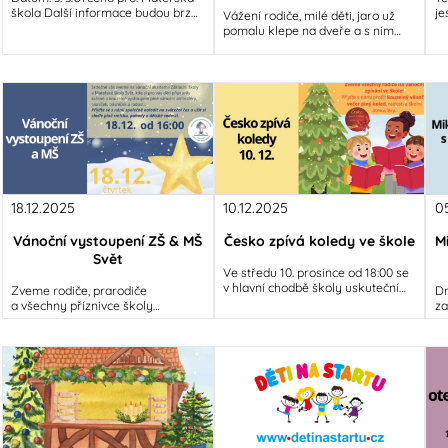
škola Další informace budou brzy
je
Vážení rodiče, milé děti, jaro už
doplněny...
pr
pomalu klepe na dveře a s ním
pr
přichází i náš nový březnový
i 
program. Čeká nás měsíc
18.12.2025
10.12.2025
0
Vánoční vystoupení ZŠ & MŠ
Česko zpívá koledy ve škole
M
Svět
Ve středu 10. prosince od 18:00 se
v hlavní chodbě školy uskuteční
Zveme rodiče, prarodiče
Dn
oblíbená akce Česko zpívá koledy.
a všechny příznivce školy
za
Zveme všechny rodiče, prarodiče
na tradiční Vánoční vystoupení ZŠ
Mi
&amp; MŠ Svět, které se uskuteční
po
ve čtvrtek
do