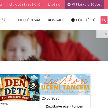
la
Individuální vzdělávání
Družina
Přihlášky a žádosti
 ŽÁCI
ÚŘEDNÍ DESKA
KONTAKT
PŘIHLÁŠENÍ
26.05.2026
.2026
Zážitkové učení tancem