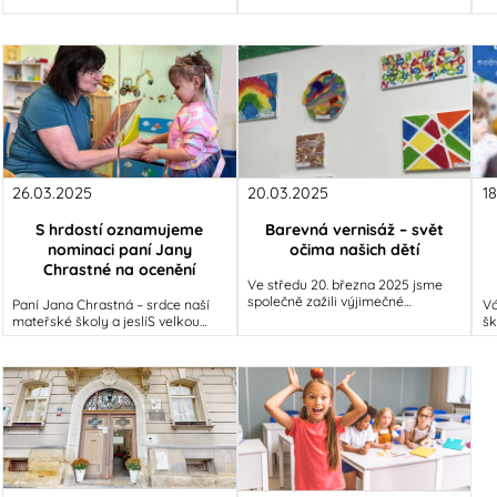
Škole Svět děláme
dí
26.03.2025
20.03.2025
1
S hrdostí oznamujeme
Barevná vernisáž – svět
nominaci paní Jany
očima našich dětí
Chrastné na ocenění
Ve středu 20. března 2025 jsme
společně zažili výjimečné
Paní Jana Chrastná – srdce naší
Vá
odpoledne plné barev, emocí
mateřské školy a jeslíS velkou
šk
a dětské radosti. V ateliéru Milana
hrdostí oznamujeme, že naše
20
Tótha
škola nominovala paní Janu
12
Chrastnou,