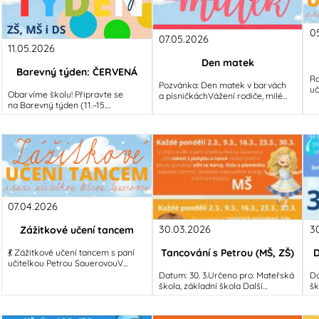
0
07.05.2026
11.05.2026
Den matek
Barevný týden: ČERVENÁ
Ro
Pozvánka: Den matek v barvách
uč
Obarvíme školu! Připravte se
a písničkáchVážení rodiče, milé
Sa
na Barevný týden (11.–15.
maminky, už zítra, 7. května, se
čí
května)Vážení rodiče, milé děti,
brány naší školy a školky
i 
připravte si šatníky, protože od
07.04.2026
30.03.2026
3
Zážitkové učení tancem
Tancování s Petrou (MŠ, ZŠ)
D
💃 Zážitkové učení tancem s paní
učitelkou Petrou SauerovouV
dubnu se naše škola a školka
Datum: 30. 3.Určeno pro: Mateřská
Da
promění v taneční parket! Pod
škola, základní škola Další
šk
vedením
informace budou brzy doplněny...
in