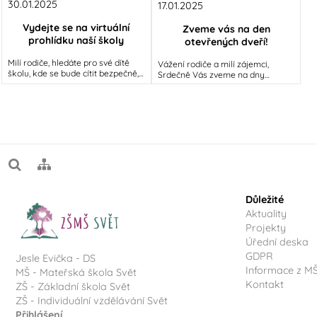
30.01.2025
17.01.2025
Vydejte se na virtuální
Zveme vás na den
prohlídku naší školy
otevřených dveří!
Milí rodiče, hledáte pro své dítě
Vážení rodiče a milí zájemci,
školu, kde se bude cítit bezpečně,
Srdečně Vás zveme na dny
rozvíjet svou zvědavost a získávat
otevřených dveří, kde budete mít
kvalitní vzdělání?
jedinečnou příležitost poznat naši
Důležité
Aktuality
Projekty
Úřední deska
GDPR
Jesle Evička - DS
Informace z M
MŠ - Mateřská škola Svět
Kontakt
ZŠ - Základní škola Svět
ZŠ - Individuální vzdělávání Svět
Přihlášení