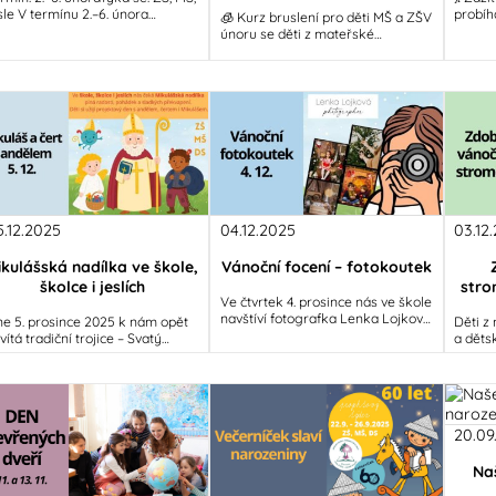
sle V termínu 2.–6. února
probíh
🧊 Kurz bruslení pro děti MŠ a ZŠV
oběhnou jarní
progra
únoru se děti z mateřské
ázdniny.Přejeme dětem
který 
i základní školy vydají na led
rodičům pohodový
zimního stadionu Rocknet Aréna –
5.12.2025
04.12.2025
03.12
ikulášská nadílka ve škole,
Vánoční focení – fotokoutek
školce i jeslích
stro
Ve čtvrtek 4. prosince nás ve škole
navštíví fotografka Lenka Lojková,
e 5. prosince 2025 k nám opět
Děti z
která pro děti připraví kouzelný
vítá tradiční trojice – Svatý
a děts
vánoční fotokoutek.Děti
kuláš, anděl a čert.Celý den se
advent
nese v duchu radosti,
atmosf
brodružství
9:30
20.09
Naš