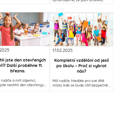
a chůva Jana Chrastná, dlouholetá
členka našeho týmu v ZŠ a MŠ
Svět Chomutov,
.2025
17.02.2025
hli jste den otevřených
Kompletní vzdělání od jeslí
ří? Další proběhne 11.
po školu – Proč si vybrat
března.
nás?
 rodiče a milí zájemci,
Milí rodiče, hledáte pro své dítě
jste nestihli den otevřených
místo, kde se bude cítit bezpečně,
20. února 2025, nezoufejte!
bude mít možnost objevovat svět
ro vás další termín,
kolem sebe a získá kvalitní