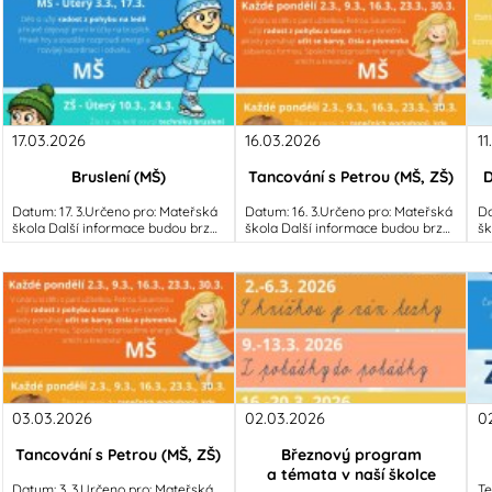
17.03.2026
16.03.2026
1
Bruslení (MŠ)
Tancování s Petrou (MŠ, ZŠ)
D
Datum: 17. 3.Určeno pro: Mateřská
Datum: 16. 3.Určeno pro: Mateřská
Da
škola Další informace budou brzy
škola Další informace budou brzy
šk
doplněny...
doplněny...
in
03.03.2026
02.03.2026
0
Tancování s Petrou (MŠ, ZŠ)
Březnový program
a témata v naší školce
Datum: 3. 3.Určeno pro: Mateřská
Te