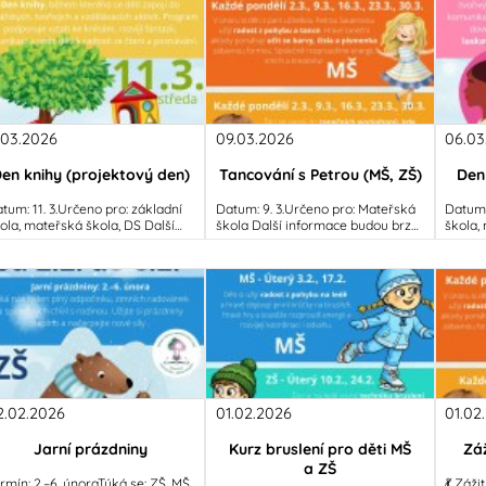
1.03.2026
09.03.2026
06.03
en knihy (projektový den)
Tancování s Petrou (MŠ, ZŠ)
Den
tum: 11. 3.Určeno pro: základní
Datum: 9. 3.Určeno pro: Mateřská
Datum:
ola, mateřská škola, DS Další
škola Další informace budou brzy
škola, m
formace budou brzy doplněny...
doplněny...
inform
2.02.2026
01.02.2026
01.02
Jarní prázdniny
Kurz bruslení pro děti MŠ
Zá
a ZŠ
rmín: 2.–6. únoraTýká se: ZŠ, MŠ,
💃 Záž