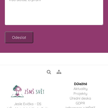
Odeslat
Důležité
Aktuality
Projekty
Úřední deska
GDPR
Jesle Evička - DS