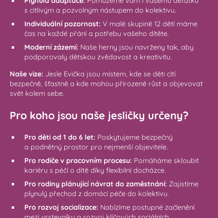
Plynulá adaptace:
Pomůžeme vám i vašemu děťátku
s citlivým a pozvolným nástupem do kolektivu.
Individuální pozornost:
V malé skupině 12 dětí máme
čas na každé přání a potřebu vašeho dítěte.
Moderní zázemí:
Naše herny jsou navrženy tak, aby
podporovaly dětskou zvědavost a kreativitu.
Naše vize:
Jesle Evička jsou místem, kde se děti cítí
bezpečně, šťastně a kde mohou přirozeně růst a objevovat
svět kolem sebe.
Pro koho jsou naše jesličky určeny?
Pro děti od 1 do 6 let:
Poskytujeme bezpečný
a podnětný prostor pro nejmenší objevitele.
Pro rodiče v pracovním procesu:
Pomáháme skloubit
kariéru s péčí o dítě díky flexibilní docházce.
Pro rodiny plánující návrat do zaměstnání:
Zajistíme
plynulý přechod z domácí péče do kolektivu.
Pro rozvoj socializace:
Nabízíme postupné začlenění
mezi vrstevníky a rozvoj klíčových sociálních