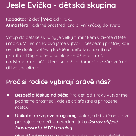
Jesle Evička - dětská skupina
Kapacita:
12 dětí |
Věk:
od 1 roku
Atmosféra:
rodinné prostředí pro první krůčky do světa
Vstup do dětské skupiny je velkým milníkem v životě dítěte
i rodičů. V Jeslích Evička jsme vytvořili bezpečný přístav, kde
se individuální potřeby každého děťátka stávají naší
prioritou. Díky malému kolektivu můžeme zaručit
nadstandardní péči, která se blíží té domácí, ale zároveň děti
citlivě socializuje.
Proč si rodiče vybírají právě nás?
Bezpečí a láskyplná péče:
Pro děti od 1 roku vytváříme
podnětné prostředí, kde se cítí šťastně a přirozeně
rostou.
Unikátní rozvojové programy:
Jako jediní v Chomutově
propojujeme péči s metodami jako
Ostrov objevů
,
Montessori
a
NTC Learning
.