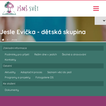
Jesle Evička - dětská skupina
›
Jesle
Základní informace
Podmínky pro přijetí
Režim dne v jeslích
Školné a stravování
Kontakty
Ostatní
Aktuality
Adaptační proces
Seznam věcí do jeslí
Programy a projekty
Fotogalerie DS
Ke stažení
Dokumenty