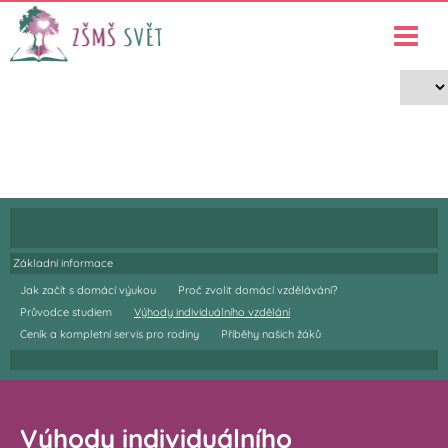
ZŠ Svět - Individuální vzdělávání
›
›
Individuální vzdělávání v ZŠ Svět
Výhody individuálního vzdělání
Základní informace
Jak začít s domácí výukou
Proč zvolit domácí vzdělávání?
Průvodce studiem
Výhody individuálního vzdělání
Ceník a kompletní servis pro rodiny
Příběhy našich žáků
Výhody individuálního