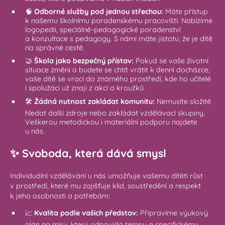
🧠
Odborné služby pod jednou střechou:
Máte přístup
k našemu školnímu poradenskému pracovišti. Nabízíme
logopedii, speciálně-pedagogické poradenství
a konzultace s pedagogy. S námi máte jistotu, že je dítě
na správné cestě.
🤝
Škola jako bezpečný přístav:
Pokud se vaše životní
situace změní a budete se chtít vrátit k denní docházce,
vaše dítě se vrací do známého prostředí, kde ho učitelé
i spolužáci už znají z akcí a kroužků.
🛠️
Žádná nutnost zakládat komunitu:
Nemusíte složitě
hledat další zdroje nebo zakládat vzdělávací skupiny.
Veškerou metodickou i materiální podporu najdete
u nás.
✨ Svoboda, která dává smysl
Individuální vzdělávání u nás umožňuje vašemu dítěti růst
v prostředí, které mu zajišťuje klid, soustředění a respekt
k jeho osobnosti a potřebám:
📈
Kvalita podle vašich představ:
Připravíme výukový
plán na míru, který odpovídá tempu a specifickému