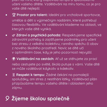
učení vašeho dítěte. Vzdělávání na míru tomu, co je pro
vaše dítě nejlepší.
🏆
Prostor pro talent:
Ideální pro vrcholové sportovce,
umělce a děti s výjimečným nadáním, které potřebují
časovou flexibilitu. Ve vzdělávání klademe na oblasti, ve
kterých vaše dítě vyniká.
🌿
Zdraví a psychická pohoda:
Respektujeme specifické
zdravotní potřeby a zajišťujeme podmínky pro učení
bez stresu z velkého kolektivu, ranního spěchu či obav
z nového školního prostředí. Navíc se dítě učí
v optimálním čase, kdy je jeho pozornost nejvyšší.
🌍
Vzdělávání na cestách:
Ať už se stěhujete za prací
nebo cestujete po světě, škola putuje s vámi. Vaše dítě
se může vzdělávat kdykoliv a kdekoliv.
🧬
Respekt k tempu:
Žádné čekání na pomalejší
spolužáky, ani stres z nestíhání látky. Vzdělávací plán
přizpůsobíme tempu vašeho dítěte i oblastem jeho
zájmu.
🎈 Žijeme školou společně