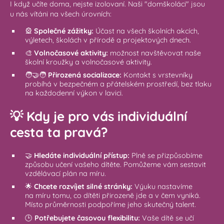
I když učíte doma, nejste izolovaní. Naši "domškoláci" jsou
u nás vítáni na všech úrovních:
🎡
Společné zážitky:
Účast na všech školních akcích,
výletech, školách v přírodě a projektových dnech.
🎨
Volnočasové aktivity:
možnost navštěvovat naše
školní kroužky a volnočasové aktivity.
🧑‍🤝‍🧑
Přirozená socializace:
Kontakt s vrstevníky
probíhá v bezpečném a přátelském prostředí, bez tlaku
na každodenní výkon v lavici.
💡
Kdy je pro vás individuální
cesta ta pravá?
🤝
Hledáte individuální přístup:
Plně se přizpůsobíme
způsobu učení vašeho dítěte. Pomůžeme vám sestavit
vzdělávací plán na míru.
🌟
Chcete rozvíjet silné stránky:
Výuku nastavíme
na míru tomu, co dítěti přirozeně jde a v čem vyniká.
Místo průměrnosti podpoříme jeho skutečný talent.
🕒
Potřebujete časovou flexibilitu:
Vaše dítě se učí