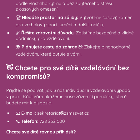
podle vlastního rytmu a bez zbytečného stresu
z časových omezení.
🏆
Hledáte prostor na záliby:
Vytvoříme časový rámec
pro vrcholový sport, umění a další koníčky.
🌿
Řešíte zdravotní důvody:
Zajistíme bezpečné a klidné
podmínky pro vzdělávání.
🌍
Plánujete cesty do zahraničí:
Získejte plnohodnotné
vzdělávání, které putuje s vámi.
👋 Chcete pro své dítě vzdělávání bez
kompromisů?
Přijďte se podívat, jak u nás individuální vzdělávání vypadá
v praxi. Rádi vám ukážeme naše zázemí i pomůcky, které
budete mít k dispozici.
📧
E-mail:
sekretariat
zsmssvet.cz
📞
Telefon:
728 232 500
Chcete své dítě rovnou přihlásit?