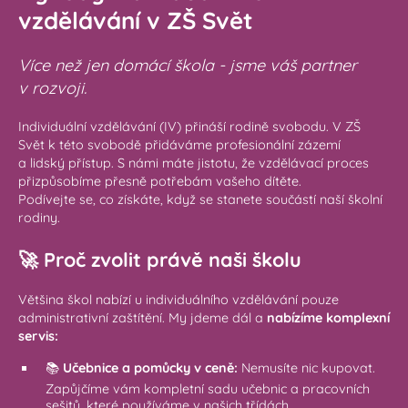
vzdělávání v ZŠ Svět
Více než jen domácí škola - jsme váš partner
v rozvoji.
Individuální vzdělávání (IV) přináší rodině svobodu. V ZŠ
Svět k této svobodě přidáváme profesionální zázemí
a lidský přístup. S námi máte jistotu, že vzdělávací proces
přizpůsobíme přesně potřebám vašeho dítěte.
Podívejte se, co získáte, když se stanete součástí naší školní
rodiny.
🚀 Proč zvolit právě naši školu
Většina škol nabízí u individuálního vzdělávání pouze
administrativní zaštítění. My jdeme dál a
nabízíme komplexní
servis:
📚
Učebnice a pomůcky v ceně:
Nemusíte nic kupovat.
Zapůjčíme vám kompletní sadu učebnic a pracovních
sešitů, které používáme v našich třídách.