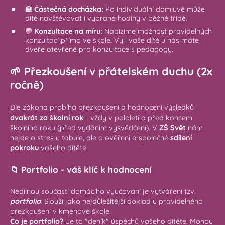
🏫
Částečná docházka:
Po individuální domluvě může
dítě navštěvovat i vybrané hodiny v běžné třídě.
💬
Konzultace na míru:
Nabízíme možnost pravidelných
konzultací přímo ve škole. Vy i vaše dítě u nás máte
dveře otevřené pro konzultace s pedagogy.
🌱 Přezkoušení v přátelském duchu (2x
ročně)
Dle zákona probíhá přezkoušení a hodnocení výsledků
dvakrát za školní rok
- vždy v pololetí a před koncem
školního roku (před vydáním vysvědčení). V
ZŠ Svět
nám
nejde o stres u tabule, ale o ověření a společné
sdílení
pokroku
vašeho dítěte.
📁 Portfolio - váš klíč k hodnocení
Nedílnou součástí domácího vyučování je vytváření tzv.
portfolia
. Slouží jako nejdůležitější doklad u pravidelného
přezkoušení v kmenové škole.
Co je portfolio?
Je to "deník" úspěchů vašeho dítěte. Mohou