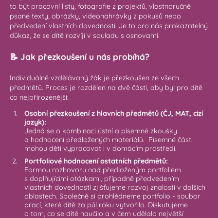
to být pracovní listy, fotografie z projektů, vlastnoručně
psané texty, obrázky, videonahrávky z pokusů nebo
předvedení vlastních dovedností. Je to pro nás prokazatelný
důkaz, že se dítě rozvíjí v souladu s osnovami.
📝 Jak přezkoušení u nás probíhá?
Individuálně vzdělávaný žák je přezkoušen ze všech
předmětů. Proces je rozdělen na dvě části, aby byl pro dítě
co nejpřirozenější:
Osobní přezkoušení z hlavních předmětů (ČJ, MAT, cizí
jazyk):
Jedná se o kombinaci ústní a písemné zkoušky
a hodnocení předložených materiálů. Písemné části
mohou děti vypracovat i v domácím prostředí.
Portfoliové hodnocení ostatních předmětů:
Formou rozhovoru nad předloženým portfoliem
s doplňujícími otázkami, případně předvedením
vlastních dovedností zjišťujeme rozvoj znalostí v dalších
oblastech. Společně si prohlédneme portfolio - soubor
prací, které dítě za půl roku vytvořilo. Diskutujeme
o tom, co se dítě naučilo a v čem udělalo největší