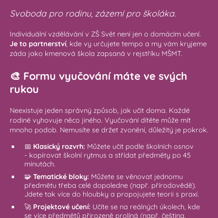
Svoboda pro rodinu, zázemí pro školáka.
Individuální vzdělávání v ZŠ Svět není jen o domácím učení.
Je to partnerství
, kde vy určujete tempo a my vám kryjeme
záda jako kmenová škola zapsaná v rejstříku MŠMT.
🎨 Formu vyučování máte ve svých
rukou
Neexistuje jeden správný způsob, jak učit doma. Každé
rodině vyhovuje něco jiného. Vyučování dítěte může mít
mnoho podob. Nemusíte se držet zvonění, důležitý je pokrok.
📅
Klasický rozvrh:
Můžete učit podle školních osnov
- kopírovat školní rytmus a střídat předměty po 45
minutách.
🧩
Tematické bloky:
Můžete se věnovat jednomu
předmětu třeba celé dopoledne (např. přírodovědě).
Jdete tak více do hloubky a propojujete teorii s praxí.
🚀
Projektové učení:
Učíte se na reálných úkolech, kde
se více předmětů přirozeně prolíná (např. čeština,