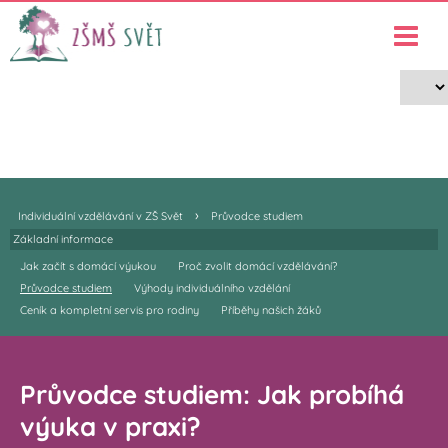
ZŠ Svět - Individuální vzdělávání
›
›
Individuální vzdělávání v ZŠ Svět
Průvodce studiem
›
Individuální vzdělávání v ZŠ Svět
Průvodce studiem
Základní informace
Jak začít s domácí výukou
Proč zvolit domácí vzdělávání?
Průvodce studiem
Výhody individuálního vzdělání
Ceník a kompletní servis pro rodiny
Příběhy našich žáků
Průvodce studiem: Jak probíhá
výuka v praxi?