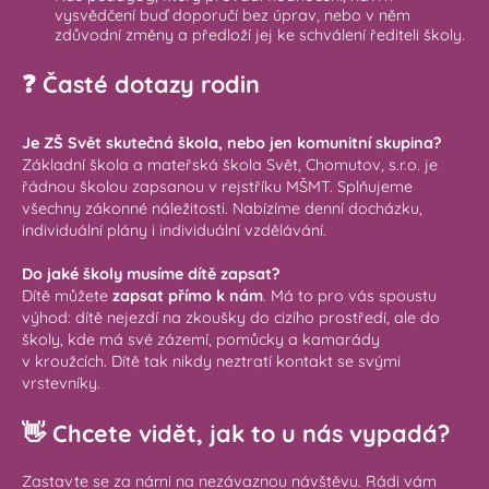
vysvědčení buď doporučí bez úprav, nebo v něm
zdůvodní změny a předloží jej ke schválení řediteli školy.
❓ Časté dotazy rodin
Je ZŠ Svět skutečná škola, nebo jen komunitní skupina?
Základní škola a mateřská škola Svět, Chomutov, s.r.o. je
řádnou školou zapsanou v rejstříku MŠMT. Splňujeme
všechny zákonné náležitosti. Nabízíme denní docházku,
individuální plány i individuální vzdělávání.
Do jaké školy musíme dítě zapsat?
Dítě můžete
zapsat přímo k nám
. Má to pro vás spoustu
výhod: dítě nejezdí na zkoušky do cizího prostředí, ale do
školy, kde má své zázemí, pomůcky a kamarády
v kroužcích. Dítě tak nikdy neztratí kontakt se svými
vrstevníky.
👋 Chcete vidět, jak to u nás vypadá?
Zastavte se za námi na nezávaznou návštěvu. Rádi vám