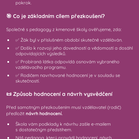
pokrok.
🎯 Co je základním cílem přezkoušení?
Společně s pedagogy z kmenové školy ověřujeme, zda:
✅ Žák byl v příslušném období skutečně vzděláván.
✅ Došlo k rozvoji jeho dovedností a vědomostí a dosáhl
odpovídajících výsledků.
✅ Probíraná látka odpovídá osnovám vybraného
vzdělávacího programu.
✅ Rodičem navrhované hodnocení je v souladu se
skutečností.
📜 Způsob hodnocení a návrh vysvědčení
Před samotným přezkoušením musí vzdělavatel (rodič)
předložit
návrh hodnocení.
Škola vám podklady k návrhu zašle e-mailem
s dostatečným předstihem.
Náš pedagog, který provádí hodnocení, návrh