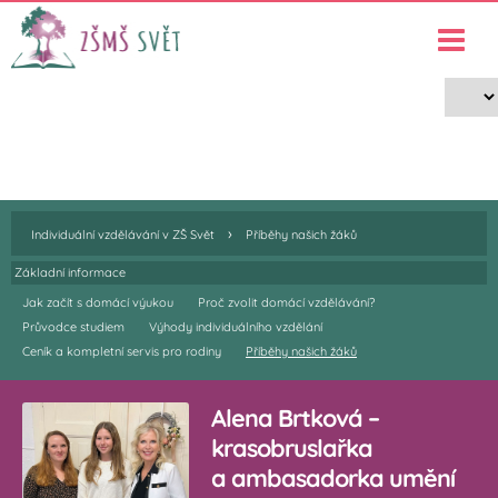
Příběhy našich žáků
›
›
Individuální vzdělávání v ZŠ Svět
Příběhy našich žáků
›
Individuální vzdělávání v ZŠ Svět
Příběhy našich žáků
Základní informace
Jak začít s domácí výukou
Proč zvolit domácí vzdělávání?
Průvodce studiem
Výhody individuálního vzdělání
Ceník a kompletní servis pro rodiny
Příběhy našich žáků
Alena Brtková –
krasobruslařka
a ambasadorka umění