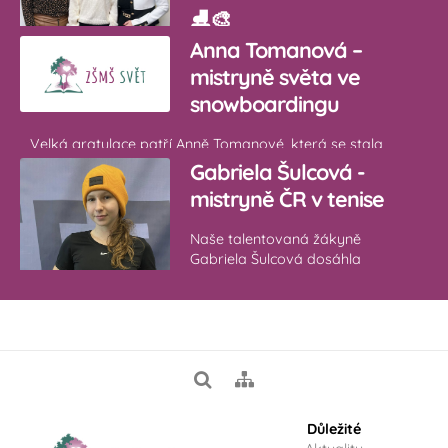
⛸️🎨
Anna Tomanová –
Naše žákyně Alena Brtková se
mistryně světa ve
věnuje krasobruslení, kde
snowboardingu
dosahuje skvělých výsledků
a pravidelně reprezentuje školu i svůj klub.
Velká gratulace patří Anně Tomanové, která se stala
mistryní světa ve snowboardingu! Svým výkonem
Gabriela Šulcová -
ukázala obrovský talent,
mistryně ČR v tenise
Naše talentovaná žákyně
Gabriela Šulcová dosáhla
mimořádného sportovního
úspěchu! Už od 14 let se věnuje
tenisu a nyní se může
Důležité