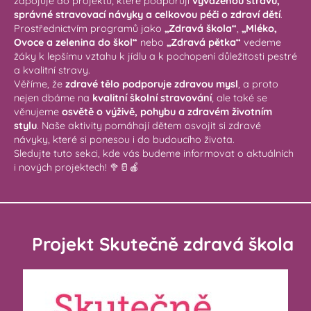
zapojuje do projektů, které podporují
vyváženou stravu,
správné stravovací návyky a celkovou péči o zdraví dětí
.
Prostřednictvím programů jako
„Zdravá škola“
,
„Mléko,
Ovoce a zelenina do škol“
nebo
„Zdravá pětka“
vedeme
žáky k lepšímu vztahu k jídlu a k pochopení důležitosti pestré
a kvalitní stravy.
Věříme, že
zdravé tělo podporuje zdravou mysl
, a proto
nejen dbáme na
kvalitní školní stravování
, ale také se
věnujeme
osvětě o výživě, pohybu a zdravém životním
stylu
. Naše aktivity pomáhají dětem osvojit si zdravé
návyky, které si ponesou i do budoucího života.
Sledujte tuto sekci, kde vás budeme informovat o aktuálních
i nových projektech! 🥦🥛🍎
Projekt Skutečně zdravá škola