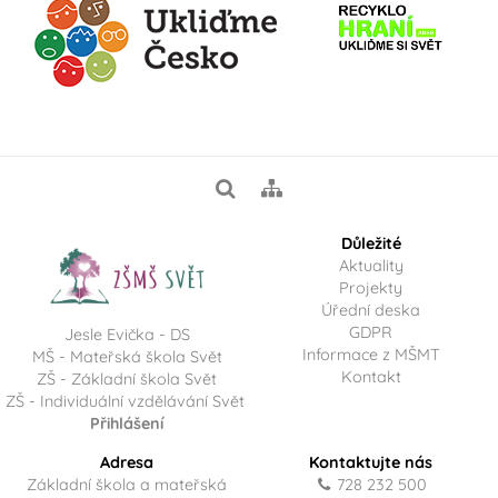
Důležité
Aktuality
Projekty
Úřední deska
GDPR
Jesle Evička - DS
Informace z MŠMT
MŠ - Mateřská škola Svět
Kontakt
ZŠ - Základní škola Svět
ZŠ - Individuální vzdělávání Svět
Přihlášení
Adresa
Kontaktujte nás
Základní škola a mateřská
728 232 500