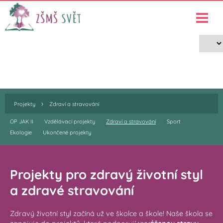
Projekty
›
›
Projekty
Zdraví a stravování
›
Projekty
Zdraví a stravování
OP JAK II
Vzdělávací projekty
Zdraví a stravování
Sport
Ekologie
Ukončené projekty
Projekty pro zdravý životní styl
a zdravé stravování
Zdravý životní styl začíná už ve školce a škole! Naše škola se