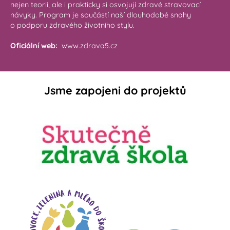
nejen teorii, ale i prakticky si osvojují zdravé stravovací
návyky. Program je součástí naší dlouhodobé snahy
o podporu zdravého životního stylu.
Oficiální web:
www.zdrava5.cz
Jsme zapojeni do projektů