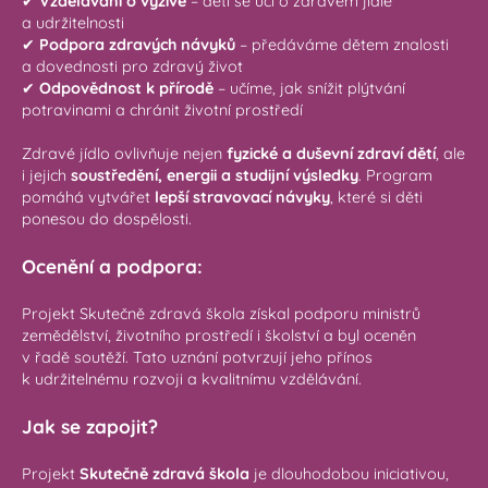
✔
Vzdělávání o výživě
– děti se učí o zdravém jídle
a udržitelnosti
✔
Podpora zdravých návyků
– předáváme dětem znalosti
a dovednosti pro zdravý život
✔
Odpovědnost k přírodě
– učíme, jak snížit plýtvání
potravinami a chránit životní prostředí
Zdravé jídlo ovlivňuje nejen
fyzické a duševní zdraví dětí
, ale
i jejich
soustředění, energii a studijní výsledky
. Program
pomáhá vytvářet
lepší stravovací návyky
, které si děti
ponesou do dospělosti.
Ocenění a podpora:
Projekt Skutečně zdravá škola získal podporu ministrů
zemědělství, životního prostředí i školství a byl oceněn
v řadě soutěží. Tato uznání potvrzují jeho přínos
k udržitelnému rozvoji a kvalitnímu vzdělávání.
Jak se zapojit?
Projekt
Skutečně zdravá škola
je dlouhodobou iniciativou,