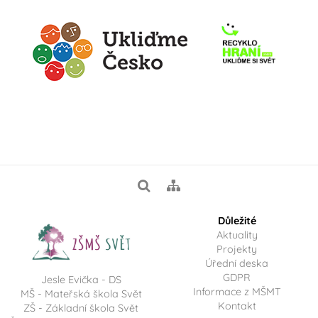
Důležité
Aktuality
Projekty
Úřední deska
GDPR
Jesle Evička - DS
Informace z MŠMT
MŠ - Mateřská škola Svět
Kontakt
ZŠ - Základní škola Svět