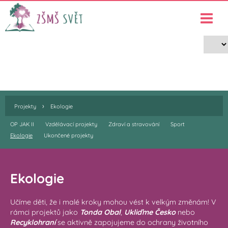
Projekty
›
›
Projekty
Ekologie
›
Projekty
Ekologie
OP JAK II
Vzdělávací projekty
Zdraví a stravování
Sport
Ekologie
Ukončené projekty
Ekologie
Učíme děti, že i malé kroky mohou vést k velkým změnám! V
rámci projektů jako
Tonda Obal
,
Ukliďme Česko
nebo
Recyklohraní
se aktivně zapojujeme do ochrany životního