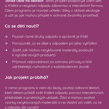
Tonda Obal na cestách
. Tento projekt podporuje učení dětí
o třídění a recyklaci odpadu zábavnou a interaktivní formou.
Cílem programu je rozvíjet učitele i žáky v oblasti ekologie
a učit je, jak mohou přispět k ochraně životního prostředí.
Co se děti naučí?
Poznat různé druhy odpadu a správně je třídit.
Porozumět, co se děje s odpadem po jeho vytřídění.
Zjistit, jak mohou recyklované materiály posloužit
k výrobě nových produktů.
Přijmout odpovědnost za ochranu přírody a činit
udržitelnější rozhodnutí v každdodenním životě.
Jak projekt probíhá?
V rámci programu k nám do školy zavítají odborní lektoři,
kteří dětem přiblíží svět třídění odpadu pomocí interaktivních
přednášek a praktických ukázek. Žáci si mohou osahat
vzorky recyklovaných materiálů a na vlastní oči vidět, co se
z odpadu dá vyrobit.