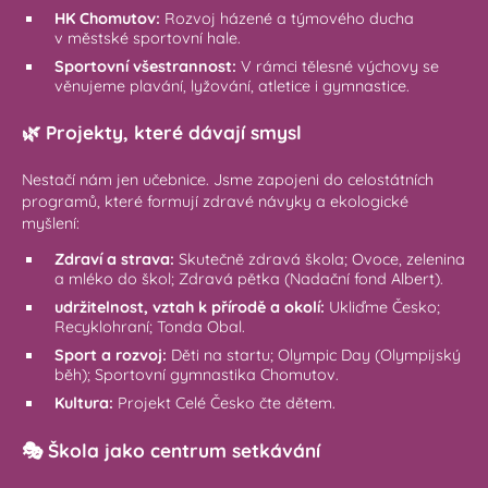
HK Chomutov:
Rozvoj házené a týmového ducha
v městské sportovní hale.
Sportovní všestrannost:
V rámci tělesné výchovy se
věnujeme plavání, lyžování, atletice i gymnastice.
🌿 Projekty, které dávají smysl
Nestačí nám jen učebnice. Jsme zapojeni do celostátních
programů, které formují zdravé návyky a ekologické
myšlení:
Zdraví a strava:
Skutečně zdravá škola; Ovoce, zelenina
a mléko do škol; Zdravá pětka (Nadační fond Albert).
udržitelnost, vztah k přírodě a okolí:
Ukliďme Česko;
Recyklohraní; Tonda Obal.
Sport a rozvoj:
Děti na startu; Olympic Day (Olympijský
běh); Sportovní gymnastika Chomutov.
Kultura:
Projekt Celé Česko čte dětem.
🎭 Škola jako centrum setkávání