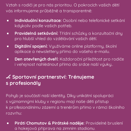
Vztah s rodiči je pro nás prioritou. O pokrocích vašich dětí
vás informujeme průběžně a transparentně:
Individuální konzultace:
Osobní nebo telefonické setkání
kdykoliv podle vašich potřeb.
Pravidelná setkávání:
Třídní schůzky a konzultační dny
pro hlubší vhled do vzdělávání vašich dětí.
Digitální spojení:
Využíváme online platformy, školní
aplikace a newslettery přímo do vašeho e-mailu.
Den otevřených dveří:
Každoroční příležitost pro rodiče
i veřejnost nahlédnout přímo do srdce naší výuky..
🏒 Sportovní partnerství: Trénujeme
s profesionály
Pohyb je součástí naší identity. Díky unikátní spolupráci
s významnými kluby v regionu mají naše děti přístup
k profesionálnímu zázemí a trenérům přímo v rámci školního
rozvrhu:
Piráti Chomutov & Pirátské naděje:
Pravidelné bruslení
a hokejová příprava na zimním stadionu.