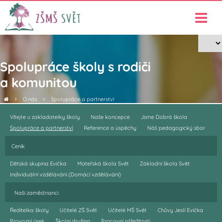
Spolupráce školy s rodiči
a komunitou
›
›
O nás
Spolupráce a partnerství
Vítejte u zakladatelky školy
Naše koncepce
Jsme Dobrá škola
Spolupráce a partnerství
Reference a úspěchy
Náš pedagogický sbor
Ceník
Dětská skupina Evička
Mateřská škola Svět
Základní škola Svět
Individuální vzdělávání (Domácí vzdělávání)
Naši zaměstnanci
Ředitelka školy
Učitelé ZŠ Svět
Učitelé MŠ Svět
Chůvy Jeslí Evička
Provozní úsek
Školní družina
Pracovní příležitosti