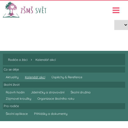
Rodiče a žáci
›
›
Rodiče a žáci
Kalendář akcí
›
Rodiče a žáci
Kalendář akcí
Co se děje
Aktuality
Kalendář akcí
Úspěchy & Rerefence
školní život
Rozvrh hodin
Jídelníčky a stravování
Školní družina
Zájmové kroužky
Organizace školního roku
Pro rodiče
Školní aplikace
Přihlášky a dokumenty