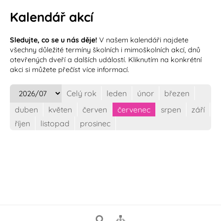
Kalendář akcí
Sledujte, co se u nás děje!
V našem kalendáři najdete
všechny důležité termíny školních i mimoškolních akcí, dnů
otevřených dveří a dalších událostí. Kliknutím na konkrétní
akci si můžete přečíst více informací.
Celý rok
leden
únor
březen
duben
květen
červen
červenec
srpen
září
říjen
listopad
prosinec