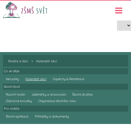
Rodiče a žáci
›
›
Rodiče a žáci
Kalendář akcí
›
Rodiče a žáci
Kalendář akcí
Co se děje
Aktuality
Kalendář akcí
Úspěchy & Rerefence
školní život
Rozvrh hodin
Jídelníčky a stravování
Školní družina
Zájmové kroužky
Organizace školního roku
Pro rodiče
Školní aplikace
Přihlášky a dokumenty