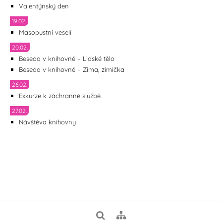
Valentýnský den
19.02.
Masopustní veselí
20.02.
Beseda v knihovně – Lidské tělo
Beseda v knihovně – Zima, zimička
26.02.
Exkurze k záchranné službě
27.02.
Návštěva knihovny