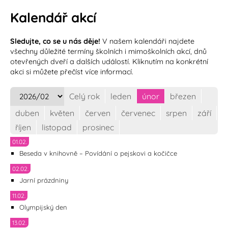
Kalendář akcí
Sledujte, co se u nás děje!
V našem kalendáři najdete
všechny důležité termíny školních i mimoškolních akcí, dnů
otevřených dveří a dalších událostí. Kliknutím na konkrétní
akci si můžete přečíst více informací.
Celý rok
leden
únor
březen
duben
květen
červen
červenec
srpen
září
říjen
listopad
prosinec
01.02.
Beseda v knihovně – Povídání o pejskovi a kočičce
02.02.
Jarní prázdniny
11.02.
Olympijský den
13.02.