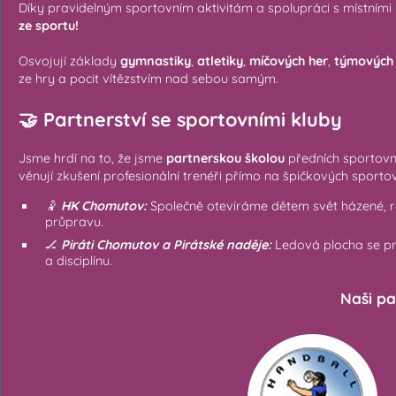
Díky pravidelným sportovním aktivitám a spolupráci s místními
ze sportu!
Osvojují základy
gymnastiky
,
atletiky
,
míčových her
,
týmových i
ze hry a pocit vítězstvím nad sebou samým.
🤝 Partnerství se sportovními kluby
Jsme hrdí na to, že jsme
partnerskou školou
předních sportovní
věnují zkušení profesionální trenéři přímo na špičkových sportovi
🤾
HK Chomutov:
Společně otevíráme dětem svět házené, ro
průpravu.
🏒
Piráti Chomutov a
Pirátské naděje:
Ledová plocha se pro
a disciplínu.
Naši pa