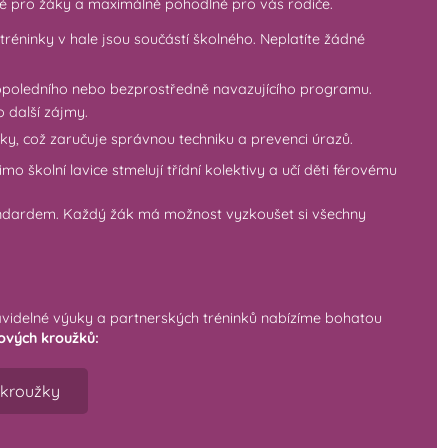
é pro žáky a maximálně pohodlné pro vás rodiče.
 tréninky v hale jsou součástí školného. Neplatíte žádné
dopoledního nebo bezprostředně navazujícího programu.
 další zájmy.
ky, což zaručuje správnou techniku a prevenci úrazů.
o školní lavice stmelují třídní kolektivy a učí děti férovému
andardem. Každý žák má možnost vyzkoušet si všechny
videlné výuky a partnerských tréninků nabízíme bohatou
ových kroužků:
kroužky