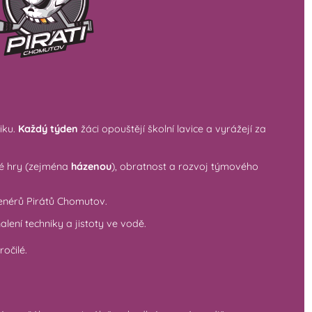
iku.
Každý týden
žáci opouštějí školní lavice a vyrážejí za
é hry (zejména
házenou
), obratnost a rozvoj týmového
enérů Pirátů Chomutov.
ení techniky a jistoty ve vodě.
očilé.