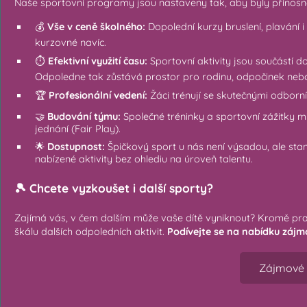
Naše sportovní programy jsou nastaveny tak, aby byly přínosn
💰
Vše v ceně školného:
Dopolední kurzy bruslení, plavání i
kurzovné navíc.
⏱️
Efektivní využití času
:
Sportovní aktivity jsou součástí 
Odpoledne tak zůstává prostor pro rodinu, odpočinek nebo
🏆
Profesionální vedení:
Žáci trénují se skutečnými odborní
🤝
Budování týmu:
Společné tréninky a sportovní zážitky mim
jednání (Fair Play).
🌟
Dostupnost:
Špičkový sport u nás není výsadou, ale st
nabízené aktivity bez ohlediu na úroveň talentu.
🎾 Chcete vyzkoušet i další sporty?
Zajímá vás, v čem dalším může vaše dítě vyniknout? Kromě pra
škálu dalších odpoledních aktivit.
Podívejte se na nabídku zájm
Zájmové 