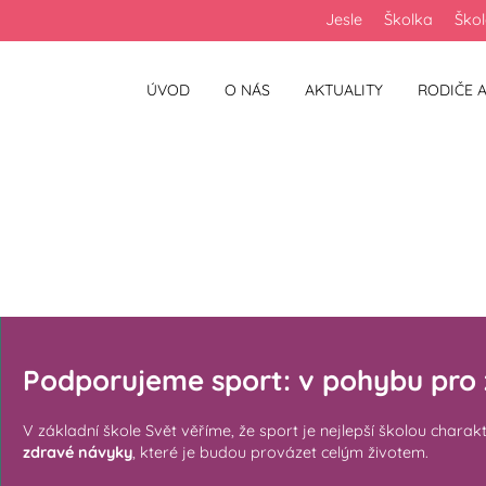
Jesle
Školka
Ško
ÚVOD
O NÁS
AKTUALITY
RODIČE A
 ZŠ
Podporujeme sport: v pohybu pro 
V základní škole Svět věříme, že sport je nejlepší školou ch
zdravé návyky
, které je budou provázet celým životem.