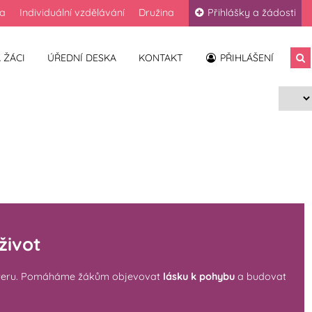
la
Individuální vzdělávání
Družina
Přihlášky a žádosti
 ŽÁCI
ÚŘEDNÍ DESKA
KONTAKT
PŘIHLÁŠENÍ
život
arakteru. Pomáháme žákům objevovat
lásku k pohybu
a budovat