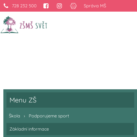
728 232 500
Správa MŠ
Podporujeme sport v
›
Škola
›
Podporujeme sport
Menu ZŠ
Škola
›
Podporujeme sport
Základní informace