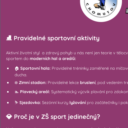
⛸️ Pravidelné sportovní aktivity
Aktivní životní styl a zdravý pohyb u nás není jen teorie v tělocv
sportem do
moderních hal a areálů:
🏠
Sportovní hala:
Pravidelné tréninky zaměřené na míčov
ducha.
❄️
Zimní stadion:
Pravidelné lekce
bruslení
, pod vedením tr
🏊
Plavecký areál:
Systematický výcvik plavání pro zdokonal
⛷️
Sjezdovka:
Sezónní kurzy
lyžování
pro začátečníky i pokr
💎 Proč je v ZŠ sport jedinečný?