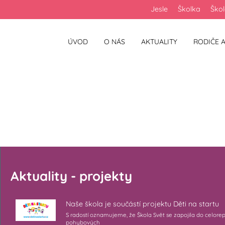
Jesle
Školka
Ško
ÚVOD
O NÁS
AKTUALITY
RODIČE A
Aktuality - projekty
Naše škola je součástí projektu Děti na startu
S radostí oznamujeme, že Škola Svět se zapojila do celore
pohybových