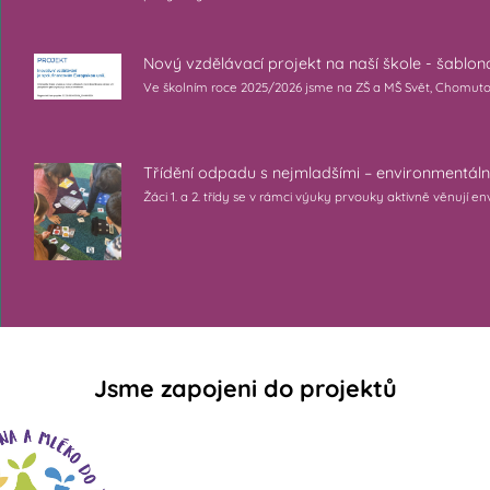
Nový vzdělávací projekt na naší škole - šablo
Ve školním roce 2025/2026 jsme na ZŠ a MŠ Svět, Chomutov s.
Třídění odpadu s nejmladšími – environmentáln
Žáci 1. a 2. třídy se v rámci výuky prvouky aktivně věnují
Jsme zapojeni do projektů