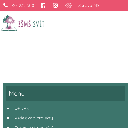
728 232 500
Správa MŠ
Projekty
›
Projekty
Menu
OP JAK II
Vzdělávací projekty
Zdraví a stravování