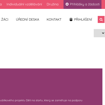
la
Individuální vzdělávání
Družina
Přihlášky a žádosti
 ŽÁCI
ÚŘEDNÍ DESKA
KONTAKT
PŘIHLÁŠENÍ
publikového projektu Děti na startu, který se zaměřuje na podporu