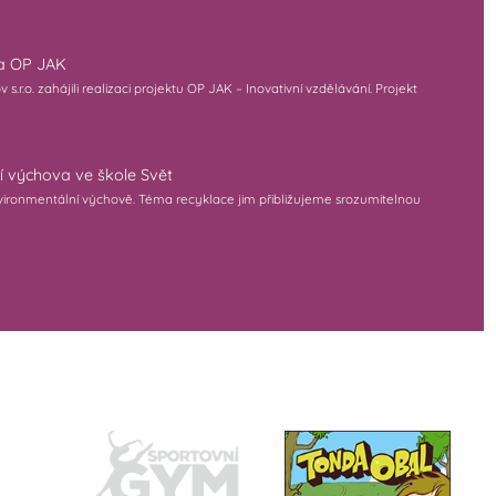
na OP JAK
r.o. zahájili realizaci projektu OP JAK – Inovativní vzdělávání. Projekt
í výchova ve škole Svět
 environmentální výchově. Téma recyklace jim přibližujeme srozumitelnou