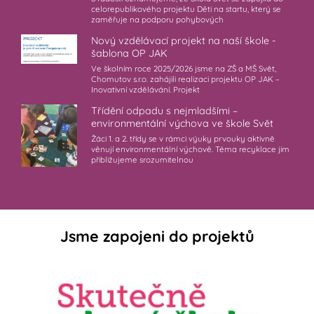
celorepublikového projektu Děti na startu, který se
zaměřuje na podporu pohybových
Nový vzdělávací projekt na naší škole -
šablona OP JAK
Ve školním roce 2025/2026 jsme na ZŠ a MŠ Svět,
Chomutov s.r.o. zahájili realizaci projektu OP JAK –
Inovativní vzdělávání. Projekt
Třídění odpadu s nejmladšími –
environmentální výchova ve škole Svět
Žáci 1. a 2. třídy se v rámci výuky prvouky aktivně
věnují environmentální výchově. Téma recyklace jim
přibližujeme srozumitelnou
Jsme zapojeni do projektů