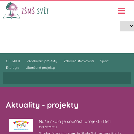
Projekty
›
Projekty
OP JAK II
Vzdělávací projekty
Zdraví a stravování
Sport
Ekologie
Ukončené projekty
Aktuality - projekty
Naše škola je součástí projektu Děti
na startu
S radostí oznamujeme, že Škola Svět se zapojila do