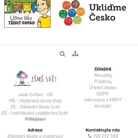
Důležité
Aktuality
Projekty
Úřední deska
GDPR
Jesle Evička - DS
Informace z MŠMT
MŠ - Mateřská škola Svět
Kontakt
ZŠ - Základní škola Svět
ZŠ - Individuální vzdělávání Svět
Přihlášení
Adresa
Kontaktujte nás
Základní škola a mateřská
728 232 500