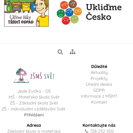
Důležité
Aktuality
Projekty
Úřední deska
GDPR
Jesle Evička - DS
Informace z MŠMT
MŠ - Mateřská škola Svět
Kontakt
ZŠ - Základní škola Svět
ZŠ - Individuální vzdělávání Svět
Přihlášení
Adresa
Kontaktujte nás
Základní škola a mateřská
728 232 500