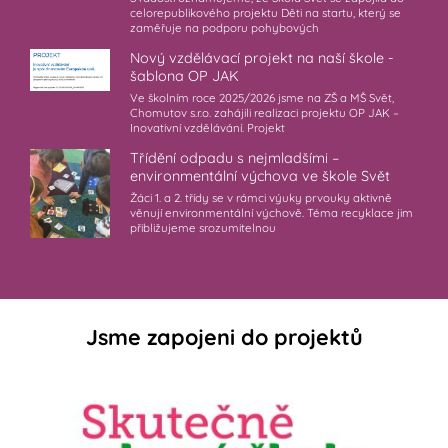
celorepublikového projektu Děti na startu, který se
zaměřuje na podporu pohybových
Nový vzdělávací projekt na naší škole -
šablona OP JAK
Ve školním roce 2025/2026 jsme na ZŠ a MŠ Svět,
Chomutov s.r.o. zahájili realizaci projektu OP JAK –
Inovativní vzdělávání. Projekt
Třídění odpadu s nejmladšími –
environmentální výchova ve škole Svět
Žáci 1. a 2. třídy se v rámci výuky prvouky aktivně
věnují environmentální výchově. Téma recyklace jim
přibližujeme srozumitelnou
Jsme zapojeni do projektů