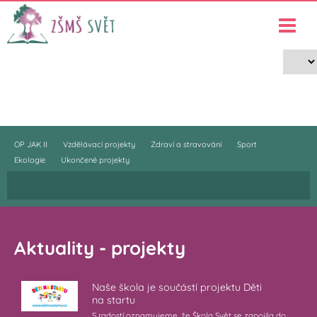
Projekty
›
Projekty
OP JAK II
Vzdělávací projekty
Zdraví a stravování
Sport
Ekologie
Ukončené projekty
Aktuality - projekty
Naše škola je součástí projektu Děti
na startu
S radostí oznamujeme, že Škola Svět se zapojila do