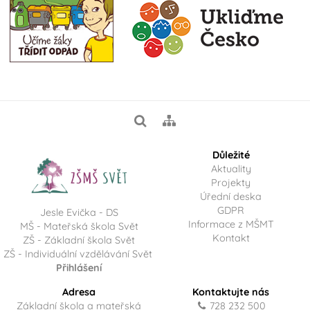
Důležité
Aktuality
Projekty
Úřední deska
GDPR
Jesle Evička - DS
Informace z MŠMT
MŠ - Mateřská škola Svět
Kontakt
ZŠ - Základní škola Svět
ZŠ - Individuální vzdělávání Svět
Přihlášení
Adresa
Kontaktujte nás
Základní škola a mateřská
728 232 500