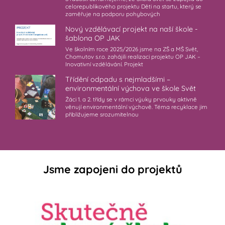
celorepublikového projektu Děti na startu, který se
zaměřuje na podporu pohybových
Nový vzdělávací projekt na naší škole -
šablona OP JAK
Ve školním roce 2025/2026 jsme na ZŠ a MŠ Svět,
Chomutov s.r.o. zahájili realizaci projektu OP JAK –
Inovativní vzdělávání. Projekt
Třídění odpadu s nejmladšími –
environmentální výchova ve škole Svět
Žáci 1. a 2. třídy se v rámci výuky prvouky aktivně
věnují environmentální výchově. Téma recyklace jim
přibližujeme srozumitelnou
Jsme zapojeni do projektů