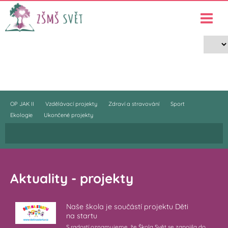
Projekty
›
Projekty
OP JAK II
Vzdělávací projekty
Zdraví a stravování
Sport
Ekologie
Ukončené projekty
Aktuality - projekty
Naše škola je součástí projektu Děti
na startu
S radostí oznamujeme, že Škola Svět se zapojila do