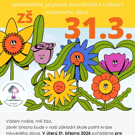
Vážení rodiče, milí žáci,
závěr března bude v naší základní škole patřit kráse
mluveného slova.
V úterý 31. března 2026
pořádáme
pro