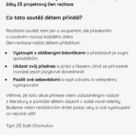
žáky ZŠ
projektový Den recitace
Co tato soutěž dětem přináší?
Recitační soutěž není jen o soupeření, ale především
o osobním rozvoji každého žáka.
Den recitace nabízí dětem příležitost:
Vystoupit s oblíbenými básničkami
a představit je svým
spolužákům.
Ukázat svůj přednes
a práci s hlasem, čímž se přirozeně
rozvíjejí jejich jazykové dovednosti.
Posílit své sebevědomí
a najít odvahu k veřejnému
vystupování.
Věříme, že tato akce přinese všem zúčastněným radost
z literatury a pomůže dětem objevit v sobě nové talenty.
Budeme všem recitátorům držet palce, aby si své vystoupení
co nejvíce užili!
Tým ZŠ Svět Chomutov