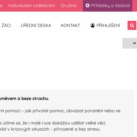
la
Individuální vzdělávání
Družina
Přihlášky a žádosti
 ŽÁCI
ÚŘEDNÍ DESKA
KONTAKT
PŘIHLÁŠENÍ
úsměvem a beze strachu.
vní pomoci – jak přivolat pomoc, obvázat poranění nebo se
číme se, že i malé ruce dokážou udělat velké věci.
id v krizových situacích – přirozeně a bez stresu.