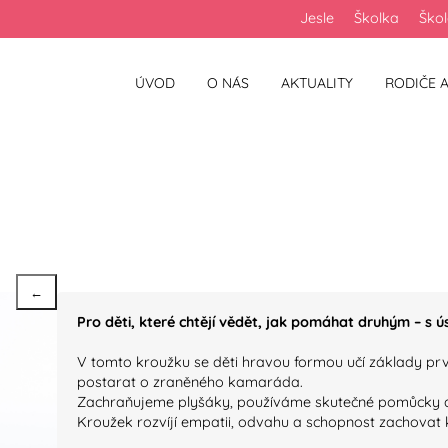
Jesle
Školka
Ško
ÚVOD
O NÁS
AKTUALITY
RODIČE A
2025/2026
←
Pro děti, které chtějí vědět, jak pomáhat druhým – s 
V tomto kroužku se děti hravou formou učí základy pr
postarat o zraněného kamaráda.
Zachraňujeme plyšáky, používáme skutečné pomůcky a u
Kroužek rozvíjí empatii, odvahu a schopnost zachovat kl