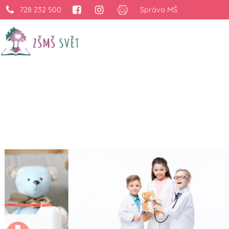
728 232 500
Správa MŠ
První pomoc dětem 
›
Projekty
›
První pomoc dětem 2025/2026