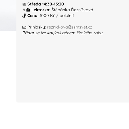
📅
Středa 14:30–15:30
👩‍🏫
Lektorka:
Štěpánka Řezníčková
💰
Cena:
1000 Kč / pololetí
📧 Přihlášky:
reznickova
zsmsvet.cz
Přidat se lze kdykoli během školního roku.