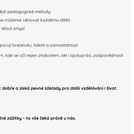
vější pedagogické metody
 se můžeme věnovat každému dítěti
í dává smysl
porují kreativitu, talent a samostatnost
m, kde se učí nejen znalostem, ale i spolupráci, zodpovědnosti
it dobře a získá pevné základy pro další vzdělávání i život
.
né zážitky – to vše čeká právě u nás.