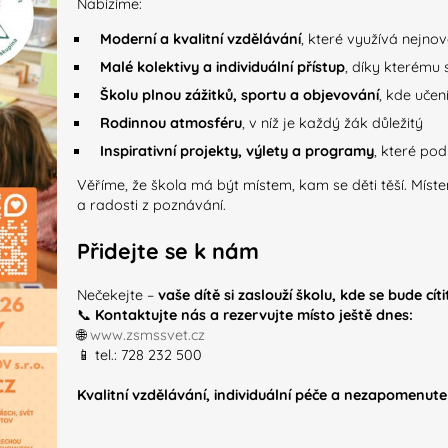
Nabízíme:
Moderní a kvalitní vzdělávání
, které využívá nejno
Malé kolektivy a individuální přístup
, díky kterému
Školu plnou zážitků, sportu a objevování
, kde učen
Rodinnou atmosféru
, v níž je každý žák důležitý
Inspirativní projekty, výlety a programy
, které pod
Věříme, že škola má být místem, kam se děti těší. Míste
a radosti z poznávání.
Přidejte se k nám
Nečekejte –
vaše dítě si zaslouží školu, kde se bude cít
📞
Kontaktujte nás a rezervujte místo ještě dnes:
🌐
www.zsmssvet.cz
📱 tel.: 728 232 500
Kvalitní vzdělávání, individuální péče a nezapomenutel