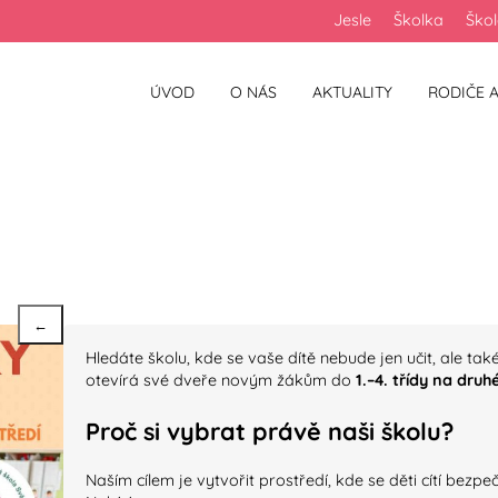
Jesle
Školka
Ško
ÚVOD
O NÁS
AKTUALITY
RODIČE A
vým žákům
←
Hledáte školu, kde se vaše dítě nebude jen učit, ale tak
otevírá své dveře novým žákům do
1.–4. třídy na druhé
Proč si vybrat právě naši školu?
Naším cílem je vytvořit prostředí, kde se děti cítí bezp