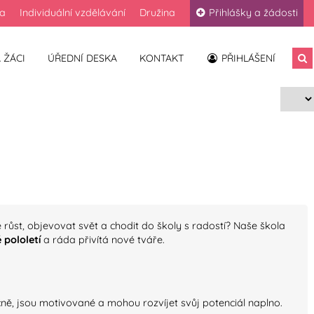
la
Individuální vzdělávání
Družina
Přihlášky a žádosti
 ŽÁCI
ÚŘEDNÍ DESKA
KONTAKT
PŘIHLÁŠENÍ
é růst, objevovat svět a chodit do školy s radostí? Naše škola
 pololetí
a ráda přivítá nové tváře.
ečně, jsou motivované a mohou rozvíjet svůj potenciál naplno.