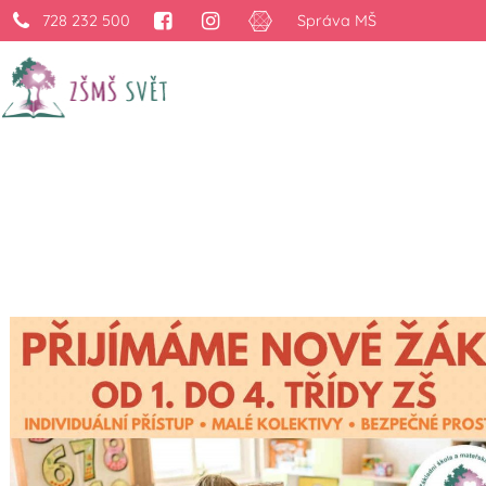
728 232 500
Správa MŠ
Otevíráme dveře no
›
Projekty
›
Otevíráme dveře novým žákům