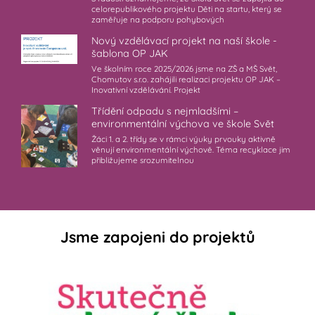
celorepublikového projektu Děti na startu, který se
zaměřuje na podporu pohybových
Nový vzdělávací projekt na naší škole -
šablona OP JAK
Ve školním roce 2025/2026 jsme na ZŠ a MŠ Svět,
Chomutov s.r.o. zahájili realizaci projektu OP JAK –
Inovativní vzdělávání. Projekt
Třídění odpadu s nejmladšími –
environmentální výchova ve škole Svět
Žáci 1. a 2. třídy se v rámci výuky prvouky aktivně
věnují environmentální výchově. Téma recyklace jim
přibližujeme srozumitelnou
Jsme zapojeni do projektů