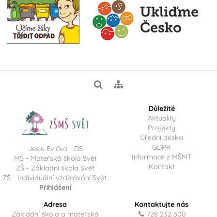
Důležité
Aktuality
Projekty
Úřední deska
GDPR
Jesle Evička - DS
Informace z MŠMT
MŠ - Mateřská škola Svět
Kontakt
ZŠ - Základní škola Svět
ZŠ - Individuální vzdělávání Svět
Přihlášení
Adresa
Kontaktujte nás
Základní škola a mateřská
728 232 500