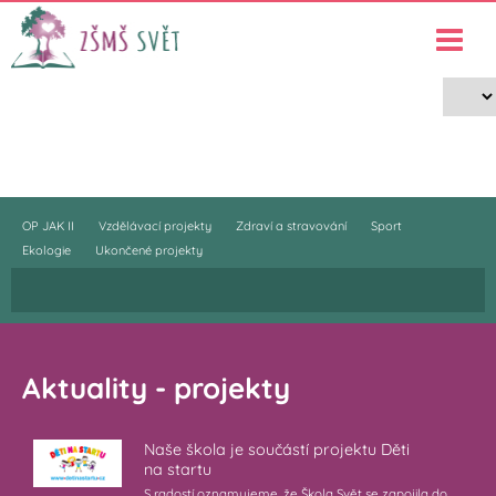
Projekty
›
Projekty
OP JAK II
Vzdělávací projekty
Zdraví a stravování
Sport
Ekologie
Ukončené projekty
Aktuality - projekty
Naše škola je součástí projektu Děti
na startu
S radostí oznamujeme, že Škola Svět se zapojila do