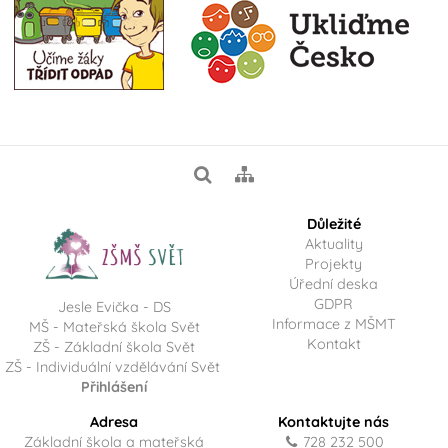
Důležité
Aktuality
Projekty
Úřední deska
GDPR
Jesle Evička - DS
Informace z MŠMT
MŠ - Mateřská škola Svět
Kontakt
ZŠ - Základní škola Svět
ZŠ - Individuální vzdělávání Svět
Přihlášení
Adresa
Kontaktujte nás
Základní škola a mateřská
728 232 500