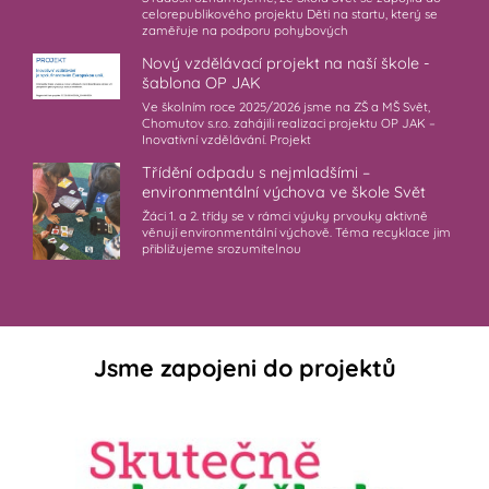
celorepublikového projektu Děti na startu, který se
zaměřuje na podporu pohybových
Nový vzdělávací projekt na naší škole -
šablona OP JAK
Ve školním roce 2025/2026 jsme na ZŠ a MŠ Svět,
Chomutov s.r.o. zahájili realizaci projektu OP JAK –
Inovativní vzdělávání. Projekt
Třídění odpadu s nejmladšími –
environmentální výchova ve škole Svět
Žáci 1. a 2. třídy se v rámci výuky prvouky aktivně
věnují environmentální výchově. Téma recyklace jim
přibližujeme srozumitelnou
Jsme zapojeni do projektů