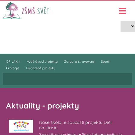
Projekty
›
Projekty
OP JAK II
Vzdělávací projekty
Zdraví a stravování
Sport
Ekologie
Ukončené projekty
Aktuality - projekty
Naše škola je součástí projektu Děti
na startu
S radostí oznamujeme, že Škola Svět se zapojila do