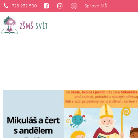
728 232 500
Správa MŠ
Mikulášská nadílka ve 
›
Projekty
›
Mikulášská nadílka ve škole, školce i jeslích