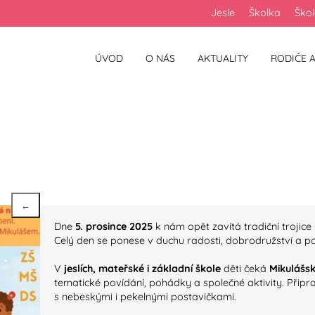
Jesle
Školka
Ško
ÚVOD
O NÁS
AKTUALITY
RODIČE A
škole, školce i jeslích
←
Dne
5. prosince 2025
k nám opět zavítá tradiční trojice
Celý den se ponese v duchu radosti, dobrodružství a 
V
jeslích, mateřské i základní škole
děti čeká
Mikulášsk
tematické povídání, pohádky a společné aktivity. Připr
s nebeskými i pekelnými postavičkami.