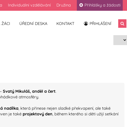
la
Individuální vzdělávání
Družina
Přihlášky a žádosti
 ŽÁCI
ÚŘEDNÍ DESKA
KONTAKT
PŘIHLÁŠENÍ
 –
Svatý Mikuláš, anděl a čert
.
pohádkové atmosféry.
á nadílka
, která přinese nejen sladké překvapení, ale také
aven je také
projektový den
, během kterého si děti užijí setkání