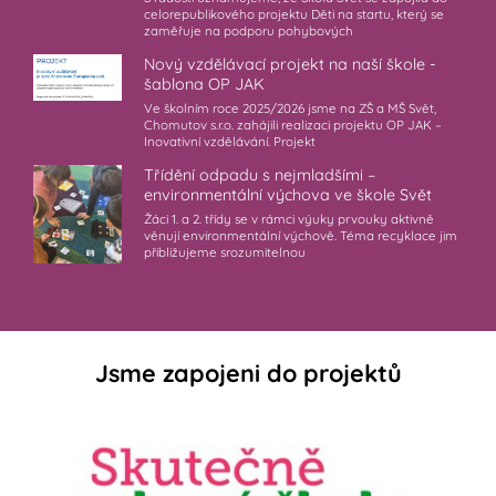
celorepublikového projektu Děti na startu, který se
zaměřuje na podporu pohybových
Nový vzdělávací projekt na naší škole -
šablona OP JAK
Ve školním roce 2025/2026 jsme na ZŠ a MŠ Svět,
Chomutov s.r.o. zahájili realizaci projektu OP JAK –
Inovativní vzdělávání. Projekt
Třídění odpadu s nejmladšími –
environmentální výchova ve škole Svět
Žáci 1. a 2. třídy se v rámci výuky prvouky aktivně
věnují environmentální výchově. Téma recyklace jim
přibližujeme srozumitelnou
Jsme zapojeni do projektů