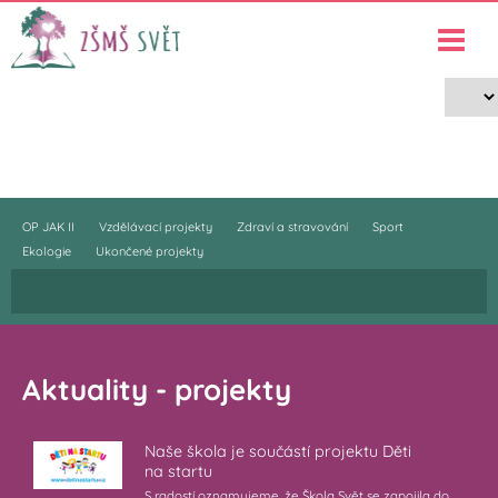
Projekty
›
Projekty
OP JAK II
Vzdělávací projekty
Zdraví a stravování
Sport
Ekologie
Ukončené projekty
Aktuality - projekty
Naše škola je součástí projektu Děti
na startu
S radostí oznamujeme, že Škola Svět se zapojila do