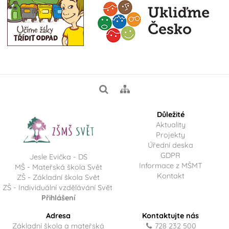
Důležité
Aktuality
Projekty
Úřední deska
GDPR
Jesle Evička - DS
Informace z MŠMT
MŠ - Mateřská škola Svět
Kontakt
ZŠ - Základní škola Svět
ZŠ - Individuální vzdělávání Svět
Přihlášení
Adresa
Kontaktujte nás
Základní škola a mateřská
728 232 500