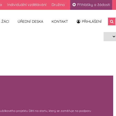
la
Individuální vzdělávání
Družina
Přihlášky a žádosti
 ŽÁCI
ÚŘEDNÍ DESKA
KONTAKT
PŘIHLÁŠENÍ
publikového projektu Děti na startu, který se zaměřuje na podporu