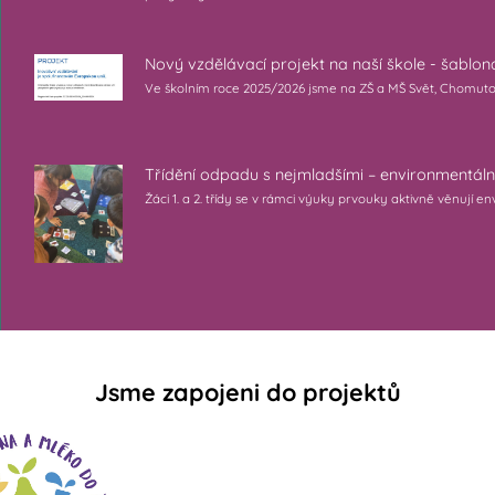
Nový vzdělávací projekt na naší škole - šablo
Ve školním roce 2025/2026 jsme na ZŠ a MŠ Svět, Chomutov s.
Třídění odpadu s nejmladšími – environmentáln
Žáci 1. a 2. třídy se v rámci výuky prvouky aktivně věnují
Jsme zapojeni do projektů