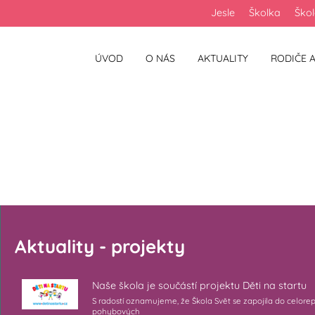
Jesle
Školka
Ško
ÚVOD
O NÁS
AKTUALITY
RODIČE A
Aktuality - projekty
Naše škola je součástí projektu Děti na startu
S radostí oznamujeme, že Škola Svět se zapojila do celore
pohybových