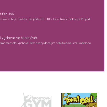
na OP JAK
r.o. zahájili realizaci projektu OP JAK – Inovativní vzdělávání. Projekt
í výchova ve škole Svět
 environmentální výchově. Téma recyklace jim přibližujeme srozumitelnou