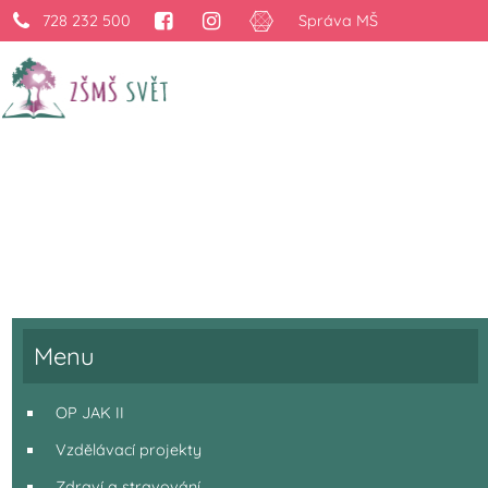
728 232 500
Správa MŠ
Projekty
›
Projekty
Menu
OP JAK II
Vzdělávací projekty
Zdraví a stravování