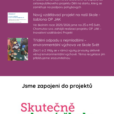
celorepublikového projektu Děti na startu, který se
zaměřuje na podporu pohybových
Nový vzdělávací projekt na naší škole -
šablona OP JAK
Ve školním roce 2025/2026 jsme na ZŠ a MŠ Svět,
Chomutov s.r.o. zahájili realizaci projektu OP JAK –
Inovativní vzdělávání. Projekt
Třídění odpadu s nejmladšími –
environmentální výchova ve škole Svět
Žáci 1. a 2. třídy se v rámci výuky prvouky aktivně
věnují environmentální výchově. Téma recyklace jim
přibližujeme srozumitelnou
Jsme zapojeni do projektů