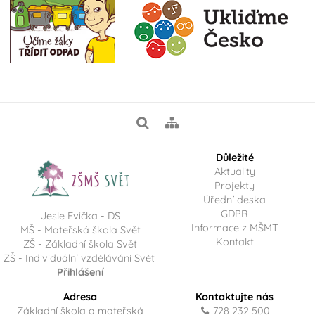
Důležité
Aktuality
Projekty
Úřední deska
GDPR
Jesle Evička - DS
Informace z MŠMT
MŠ - Mateřská škola Svět
Kontakt
ZŠ - Základní škola Svět
ZŠ - Individuální vzdělávání Svět
Přihlášení
Adresa
Kontaktujte nás
Základní škola a mateřská
728 232 500