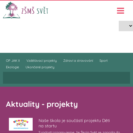
Projekty
›
Projekty
OP JAK II
Vzdělávací projekty
Zdraví a stravování
Sport
Ekologie
Ukončené projekty
Aktuality - projekty
Naše škola je součástí projektu Děti
na startu
S radostí oznamujeme, že Škola Svět se zapojila do