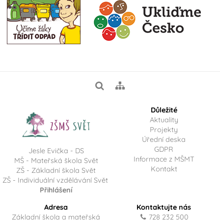
Důležité
Aktuality
Projekty
Úřední deska
GDPR
Jesle Evička - DS
Informace z MŠMT
MŠ - Mateřská škola Svět
Kontakt
ZŠ - Základní škola Svět
ZŠ - Individuální vzdělávání Svět
Přihlášení
Adresa
Kontaktujte nás
Základní škola a mateřská
728 232 500