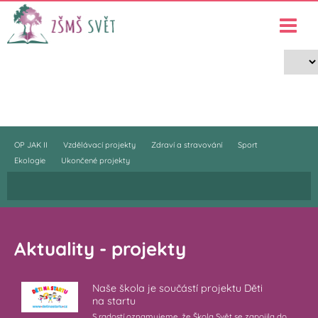
Projekty
›
Projekty
OP JAK II
Vzdělávací projekty
Zdraví a stravování
Sport
Ekologie
Ukončené projekty
Aktuality - projekty
Naše škola je součástí projektu Děti
na startu
S radostí oznamujeme, že Škola Svět se zapojila do