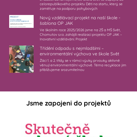
celorepublikového projektu Děti na startu, který se
zaměřuje na podporu pohybových
Nový vzdělávací projekt na naší škole -
šablona OP JAK
Ve školním roce 2025/2026 jsme na ZŠ a MŠ Svět,
Chomutov s.r.o. zahájili realizaci projektu OP JAK –
Inovativní vzdělávání. Projekt
Třídění odpadu s nejmladšími –
environmentální výchova ve škole Svět
Žáci 1. a 2. třídy se v rámci výuky prvouky aktivně
věnují environmentální výchově. Téma recyklace jim
přibližujeme srozumitelnou
Jsme zapojeni do projektů