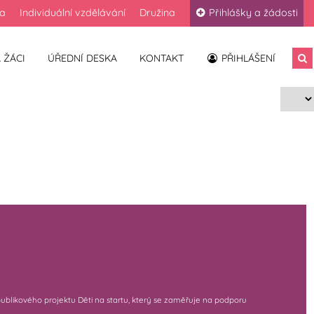
la
Individuální vzdělávání
Družina
Přihlášky a žádosti
 ŽÁCI
ÚŘEDNÍ DESKA
KONTAKT
PŘIHLÁŠENÍ
publikového projektu Děti na startu, který se zaměřuje na podporu