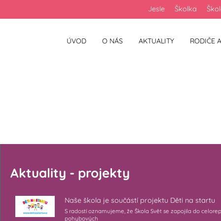
Jesle
Školka
Ško
ÚVOD
O NÁS
AKTUALITY
RODIČE A
Aktuality - projekty
Naše škola je součástí projektu Děti na startu
S radostí oznamujeme, že Škola Svět se zapojila do celore
pohybových