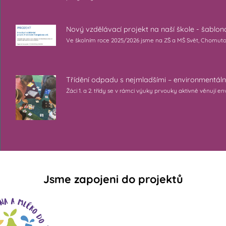
Nový vzdělávací projekt na naší škole - šablo
Ve školním roce 2025/2026 jsme na ZŠ a MŠ Svět, Chomutov s.
Třídění odpadu s nejmladšími – environmentáln
Žáci 1. a 2. třídy se v rámci výuky prvouky aktivně věnují
Jsme zapojeni do projektů