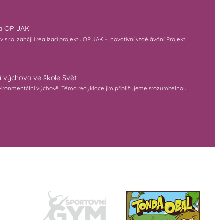
na OP JAK
r.o. zahájili realizaci projektu OP JAK – Inovativní vzdělávání. Projekt
í výchova ve škole Svět
 environmentální výchově. Téma recyklace jim přibližujeme srozumitelnou