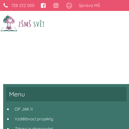
728 232 500
Správa MŠ
Projekty
›
Projekty
Menu
OP JAK II
Vzdělávací projekty
Zdraví a stravování