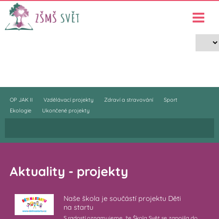
Projekty
›
Projekty
OP JAK II
Vzdělávací projekty
Zdraví a stravování
Sport
Ekologie
Ukončené projekty
Aktuality - projekty
Naše škola je součástí projektu Děti
na startu
S radostí oznamujeme, že Škola Svět se zapojila do