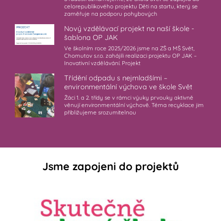
celorepublikového projektu Děti na startu, který se
zaměřuje na podporu pohybových
Nový vzdělávací projekt na naší škole -
šablona OP JAK
Ve školním roce 2025/2026 jsme na ZŠ a MŠ Svět,
Chomutov s.r.o. zahájili realizaci projektu OP JAK –
Inovativní vzdělávání. Projekt
Třídění odpadu s nejmladšími –
environmentální výchova ve škole Svět
Žáci 1. a 2. třídy se v rámci výuky prvouky aktivně
věnují environmentální výchově. Téma recyklace jim
přibližujeme srozumitelnou
Jsme zapojeni do projektů