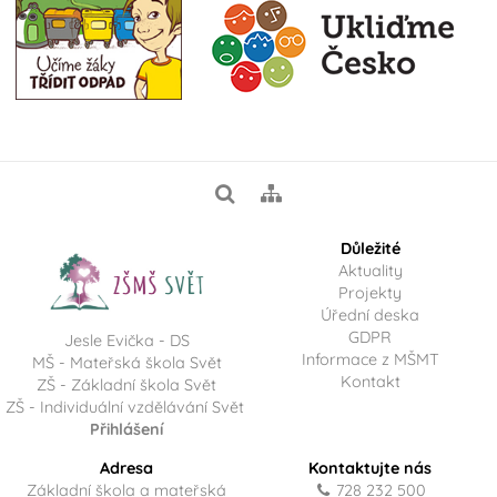
Důležité
Aktuality
Projekty
Úřední deska
GDPR
Jesle Evička - DS
Informace z MŠMT
MŠ - Mateřská škola Svět
Kontakt
ZŠ - Základní škola Svět
ZŠ - Individuální vzdělávání Svět
Přihlášení
Adresa
Kontaktujte nás
Základní škola a mateřská
728 232 500