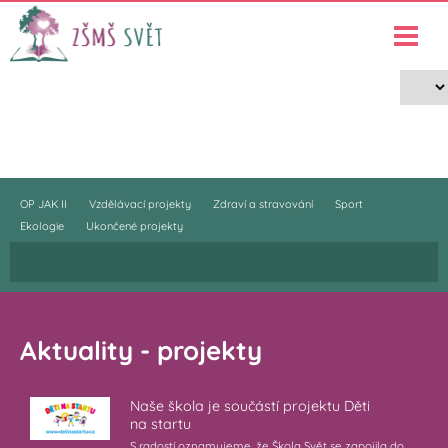
Projekty
›
Projekty
OP JAK II
Vzdělávací projekty
Zdraví a stravování
Sport
Ekologie
Ukončené projekty
Aktuality - projekty
Naše škola je součástí projektu Děti
na startu
S radostí oznamujeme, že Škola Svět se zapojila do