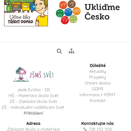
Důležité
Aktuality
Projekty
Úřední deska
GDPR
Jesle Evička - DS
Informace z MŠMT
MŠ - Mateřská škola Svět
Kontakt
ZŠ - Základní škola Svět
ZŠ - Individuální vzdělávání Svět
Přihlášení
Adresa
Kontaktujte nás
Základní škola a mateřská
728 232 500