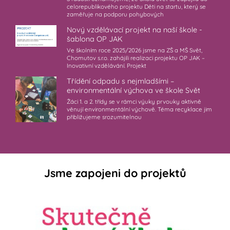
celorepublikového projektu Děti na startu, který se
zaměřuje na podporu pohybových
Nový vzdělávací projekt na naší škole -
šablona OP JAK
Ve školním roce 2025/2026 jsme na ZŠ a MŠ Svět,
Chomutov s.r.o. zahájili realizaci projektu OP JAK –
Inovativní vzdělávání. Projekt
Třídění odpadu s nejmladšími –
environmentální výchova ve škole Svět
Žáci 1. a 2. třídy se v rámci výuky prvouky aktivně
věnují environmentální výchově. Téma recyklace jim
přibližujeme srozumitelnou
Jsme zapojeni do projektů