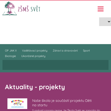
Projekty
›
Projekty
OP JAK II
Vzdělávací projekty
Zdraví a stravování
Sport
Ekologie
Ukončené projekty
Aktuality - projekty
Naše škola je součástí projektu Děti
na startu
S radostí oznamujeme, že Škola Svět se zapojila do