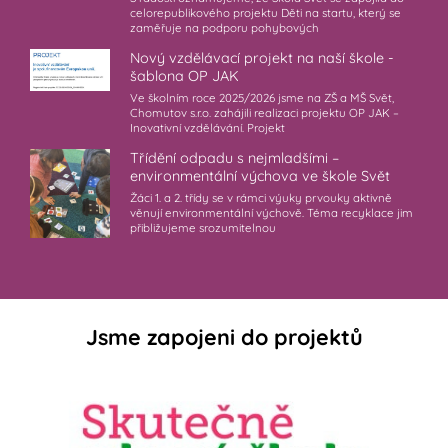
celorepublikového projektu Děti na startu, který se
zaměřuje na podporu pohybových
Nový vzdělávací projekt na naší škole -
šablona OP JAK
Ve školním roce 2025/2026 jsme na ZŠ a MŠ Svět,
Chomutov s.r.o. zahájili realizaci projektu OP JAK –
Inovativní vzdělávání. Projekt
Třídění odpadu s nejmladšími –
environmentální výchova ve škole Svět
Žáci 1. a 2. třídy se v rámci výuky prvouky aktivně
věnují environmentální výchově. Téma recyklace jim
přibližujeme srozumitelnou
Jsme zapojeni do projektů