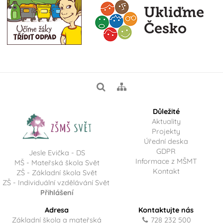
Důležité
Aktuality
Projekty
Úřední deska
GDPR
Jesle Evička - DS
Informace z MŠMT
MŠ - Mateřská škola Svět
Kontakt
ZŠ - Základní škola Svět
ZŠ - Individuální vzdělávání Svět
Přihlášení
Adresa
Kontaktujte nás
Základní škola a mateřská
728 232 500