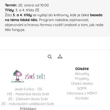
Termín:
20. února od 10:00
Třídy:
3. a 4. třída ZŠ
Žáci
3. a 4. třídy
se vydají do knihovny, kde je čeká
beseda
na téma lidské tělo
. Program nabídne zajímavosti,
objevování a hravou formou rozšíří znalosti o tom, jak naše
tělo funguje.
Důležité
Aktuality
Projekty
Úřední deska
GDPR
Jesle Evička - DS
Informace z MŠMT
MŠ - Mateřská škola Svět
Kontakt
ZŠ - Základní škola Svět
ZŠ - Individuální vzdělávání Svět
Přihlášení