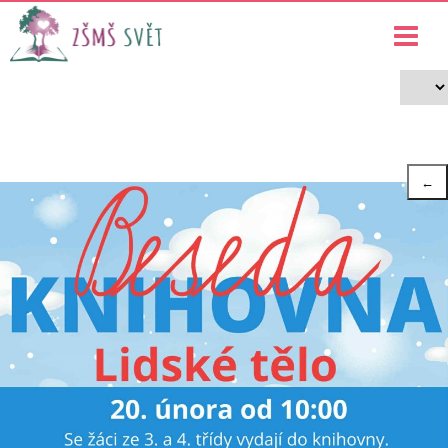
Beseda v knihovně – Lidské tělo
›
›
Projekty
Beseda v knihovně – Lidské tělo
←