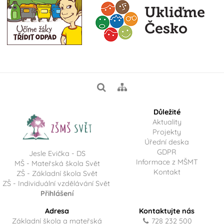
Důležité
Aktuality
Projekty
Úřední deska
GDPR
Jesle Evička - DS
Informace z MŠMT
MŠ - Mateřská škola Svět
Kontakt
ZŠ - Základní škola Svět
ZŠ - Individuální vzdělávání Svět
Přihlášení
Adresa
Kontaktujte nás
Základní škola a mateřská
728 232 500