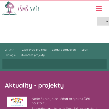
Projekty
›
Projekty
OP JAK II
Vzdělávací projekty
Zdraví a stravování
Sport
Ekologie
Ukončené projekty
Aktuality - projekty
Naše škola je součástí projektu Děti
na startu
S radostí oznamujeme, že Škola Svět se zapojila do