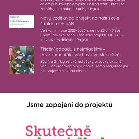
celorepublikového projektu Děti na startu, který se
zaměřuje na podporu pohybových
Nový vzdělávací projekt na naší škole -
šablona OP JAK
Ve školním roce 2025/2026 jsme na ZŠ a MŠ Svět,
Chomutov s.r.o. zahájili realizaci projektu OP JAK –
Inovativní vzdělávání. Projekt
Třídění odpadu s nejmladšími –
environmentální výchova ve škole Svět
Žáci 1. a 2. třídy se v rámci výuky prvouky aktivně
věnují environmentální výchově. Téma recyklace jim
přibližujeme srozumitelnou
Jsme zapojeni do projektů