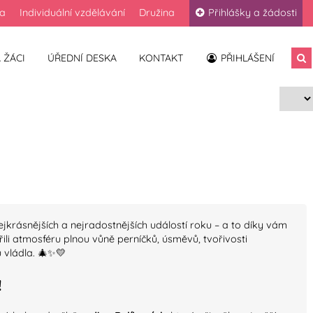
la
Individuální vzdělávání
Družina
Přihlášky a žádosti
 ŽÁCI
ÚŘEDNÍ DESKA
KONTAKT
PŘIHLÁŠENÍ
vět - výsledky
jkrásnějších a nejradostnějších událostí roku – a to díky vám
ořili atmosféru plnou vůně perníčků, úsměvů, tvořivosti
 vládla. 🎄✨💛
!