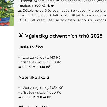
S radostí oznamujeme, že náš nádherný vánoční věnec
částkou
1 500 Kč
. 🎄❤️
🙏 Děkujeme za štědrost, nadšení a radost, kterou jste
všechny třídy, aby si děti mohly užít ještě více radosti
DĚKUJEME všem, kteří se do dražby zapojili a pomohli 
🌟
Výsledky adventních trhů 2025
Jesle Evička
• tržba za výrobky: 140 Kč
• příspěvek školy: 1 000 Kč
➡️
CELKEM: 1 140 Kč
Mateřská škola
• tržba za výrobky: 1 834 Kč
• příspěvek školy: 1 000 Kč
➡️
CELKEM: 2 834 Kč