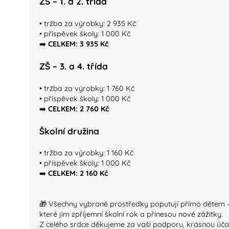
ZŠ – 1. a 2. třída
• tržba za výrobky: 2 935 Kč
• příspěvek školy: 1 000 Kč
➡️
CELKEM: 3 935 Kč
ZŠ – 3. a 4. třída
• tržba za výrobky: 1 760 Kč
• příspěvek školy: 1 000 Kč
➡️
CELKEM: 2 760 Kč
Školní družina
• tržba za výrobky: 1 160 Kč
• příspěvek školy: 1 000 Kč
➡️
CELKEM: 2 160 Kč
🎁 Všechny vybrané prostředky poputují přímo dětem – na
které jim zpříjemní školní rok a přinesou nové zážitky.
Z celého srdce děkujeme za vaši podporu, krásnou úča