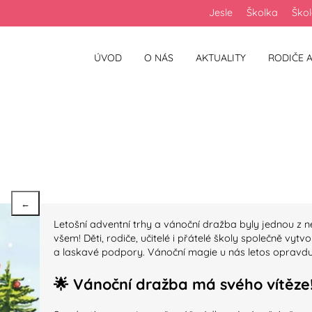
Jesle
Školka
Ško
ÚVOD
O NÁS
AKTUALITY
RODIČE A
ční dražba ve Škole S
- výsledky
←
Letošní adventní trhy a vánoční dražba byly jednou z ne
všem! Děti, rodiče, učitelé i přátelé školy společně vytv
a laskavé podpory. Vánoční magie u nás letos opravdu
🌟
Vánoční dražba má svého vítěze