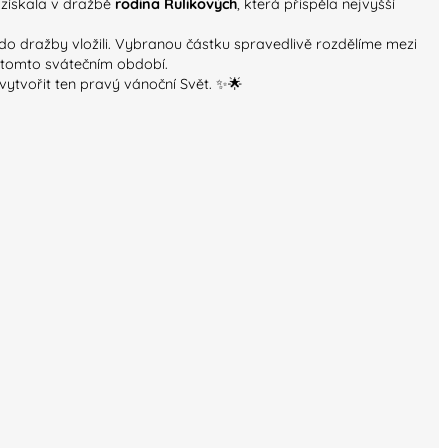
 získala v dražbě
rodina Rulíkových
, která přispěla nejvyšší
 do dražby vložili. Vybranou částku spravedlivě rozdělíme mezi
 v tomto svátečním období.
vytvořit ten pravý vánoční Svět. ✨🌟