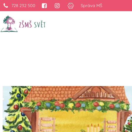
728 232 500
Správa MŠ
Adventní trhy a váno
›
Projekty
›
Adventní trhy a vánoční dražba ve Škole Svět 