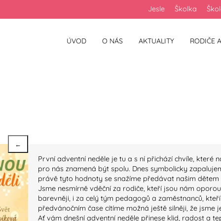
Jesle
Školka
Ško
ÚVOD
O NÁS
AKTUALITY
RODIČE A
 společný začátek kou
ého času
←
První adventní neděle je tu a s ní přichází chvíle, kter
pro nás znamená být spolu. Dnes symbolicky zapalujeme
právě tyto hodnoty se snažíme předávat našim dětem
Jsme nesmírně vděční za rodiče, kteří jsou nám oporou,
barevněji, i za celý tým pedagogů a zaměstnanců, kteří
předvánočním čase cítíme možná ještě silněji, že jsme j
Ať vám dnešní adventní neděle přinese klid, radost a tep