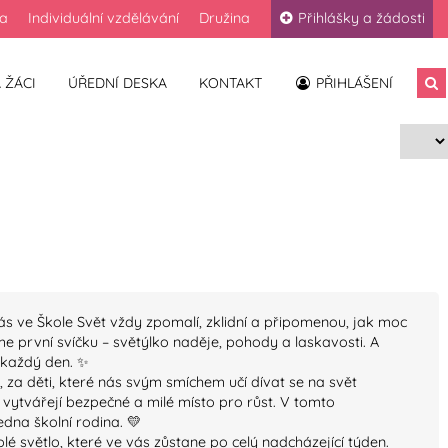
la
Individuální vzdělávání
Družina
Přihlášky a žádosti
 ŽÁCI
ÚŘEDNÍ DESKA
KONTAKT
PŘIHLÁŠENÍ
zelného času
é nás ve Škole Svět vždy zpomalí, zklidní a připomenou, jak moc
 první svíčku – světýlko naděje, pohody a laskavosti. A
 každý den. ✨
 za děti, které nás svým smíchem učí dívat se na svět
 vytvářejí bezpečné a milé místo pro růst. V tomto
edna školní rodina. 💛
lé světlo, které ve vás zůstane po celý nadcházející týden.