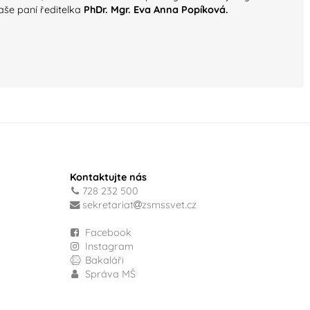
aše paní ředitelka
PhDr. Mgr. Eva Anna Popíková.
Kontaktujte nás
728 232 500
sekretariat
zsmssvet.cz
Facebook
Instagram
Bakaláři
Správa MŠ