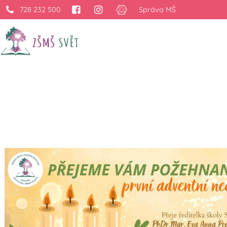
728 232 500
Správa MŠ
1. adventní neděle –
›
Projekty
›
1. adventní neděle – společný začátek kouzeln