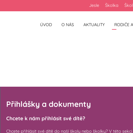
Jesle
Školka
Ško
ÚVOD
O NÁS
AKTUALITY
RODIČE A
ty
Přihlášky a dokumenty
Chcete k nám přihlásit své dítě?
Chcete přihlásit své dítě do naší školy nebo školky? V této sek