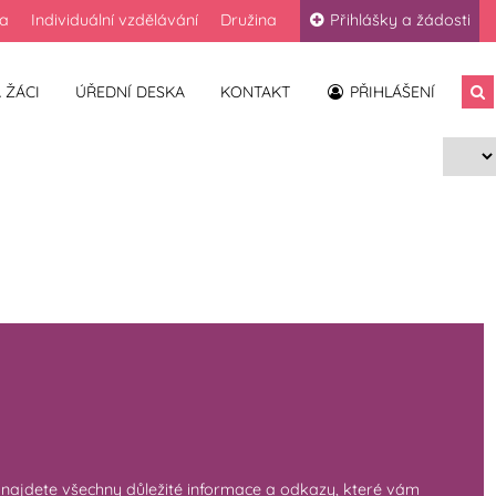
la
Individuální vzdělávání
Družina
Přihlášky a žádosti
 ŽÁCI
ÚŘEDNÍ DESKA
KONTAKT
PŘIHLÁŠENÍ
ci najdete všechny důležité informace a odkazy, které vám