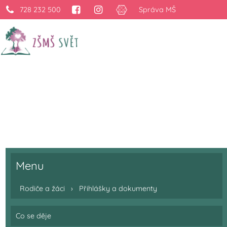
728 232 500
Správa MŠ
Přihlášky a dokumen
›
Rodiče a žáci
›
Přihlášky a dokumenty
Menu
Rodiče a žáci
›
Přihlášky a dokumenty
Co se děje