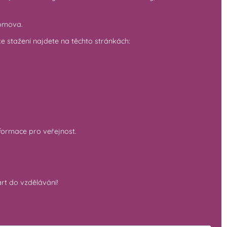
domova.
ke stažení najdete na těchto stránkách:
formace pro veřejnost.
art do vzdělávání!