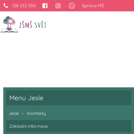
728 232 500
Správa MŠ
Kontakty DS
›
Jesle
›
Kontakty
Menu Jesle
Jesle
›
Kontakty
Základní informace