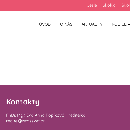
Jesle
Školka
Ško
ÚVOD
O NÁS
AKTUALITY
RODIČE A
Kontakty
PhDr. Mgr. Eva Anna Popíková - ředitelka
reditel
zsmssvet.cz