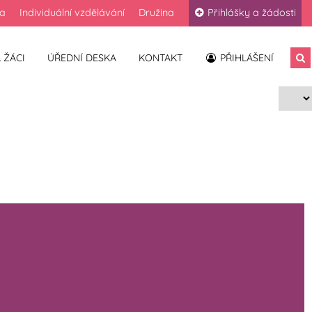
la
Individuální vzdělávání
Družina
Přihlášky a žádosti
 ŽÁCI
ÚŘEDNÍ DESKA
KONTAKT
PŘIHLÁŠENÍ