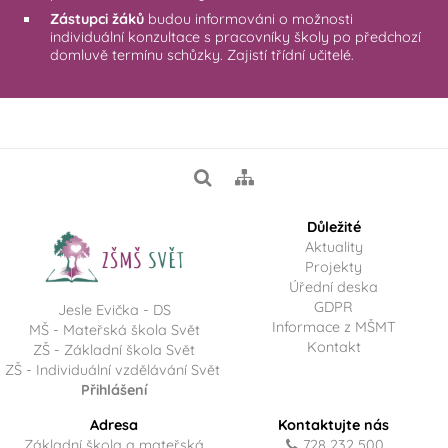
Zástupci žáků
budou informováni o možnosti
individuální konzultace s pracovníky školy po předchozí
domluvě termínu schůzky. Zajistí třídní učitelé.
Důležité
Aktuality
Projekty
Úřední deska
GDPR
Jesle Evička - DS
Informace z MŠMT
MŠ - Mateřská škola Svět
Kontakt
ZŠ - Základní škola Svět
ZŠ - Individuální vzdělávání Svět
Přihlášení
Adresa
Kontaktujte nás
Základní škola a mateřská
728 232 500