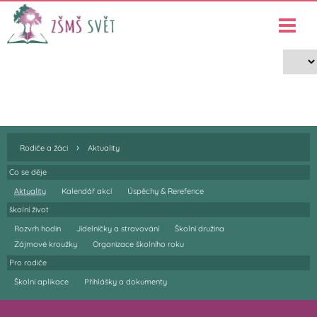
Aktuality a akce
›
›
Rodiče a žáci
Aktuality
›
Rodiče a žáci
Aktuality
Co se děje
Aktuality
Kalendář akcí
Úspěchy & Rerefence
školní život
Rozvrh hodin
Jídelníčky a stravování
Školní družina
Zájmové kroužky
Organizace školního roku
Pro rodiče
Školní aplikace
Přihlášky a dokumenty