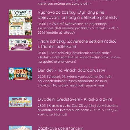
které jsou určeny pro žáky a děti –
Výprava za zážitky: Čtyři dny plné
objevování, přírody a dětského přátelství
05.06. | V ZŠ a MŠ Svět věříme, že nejcennější
zkušenosti děti získávají prožitkem. V termínu 7.–10. 6.
2026 (neděle až středa)
Třídní schůzky: Závěrečné setkání rodičů
s třídními učitelkami
04.06. | Třídní schůzky: Závěrečné setkání rodičů
s třídními učitelkamiBlíží se konec školního roku a čas
na společné bilancování.
Den dětí - na vlnách dobrodružství
29.05. | V pátek 29. května vyplouváme: Den dětí
na vlnách dobrodružství!Zapomeňte na nudu
v lavicích. Na svátek všech dětí proměníme
Divadelní představení - Kráska a zvíře
26.05. | Kráska a zvíře: Žáci ZŠ vyrážejí do Městského
divadlaKonec května bude patřit kultuře. V úterý 26.
května se žáci naší
Zážitkové učení tancem