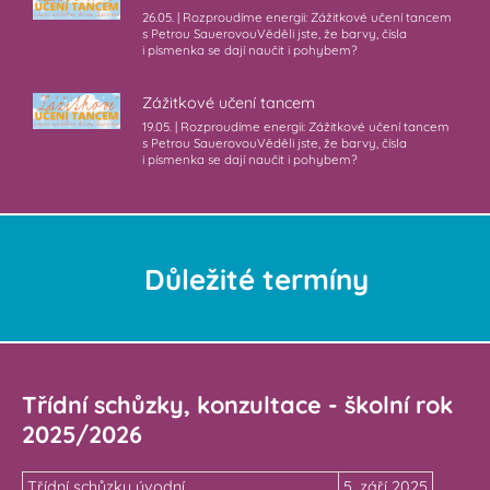
26.05. | Rozproudíme energii: Zážitkové učení tancem
s Petrou SauerovouVěděli jste, že barvy, čísla
i písmenka se dají naučit i pohybem?
Zážitkové učení tancem
19.05. | Rozproudíme energii: Zážitkové učení tancem
s Petrou SauerovouVěděli jste, že barvy, čísla
i písmenka se dají naučit i pohybem?
Důležité termíny
Třídní schůzky, konzultace - školní rok
2025/2026
Třídní schůzky úvodní
5. září 2025