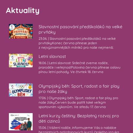
Aktuality
Slavnostní pasování předškoláků na velké
prvňáky
23.06. | Slavnostní pasování předškoláků na velké
prvňákyKonec června přinese jeden
z nejvýznamnějších milníků pro naše nejmenší.
Letní slavnost
18.06. | Letní slavnost: Srdečně zveme rodiče,
prarodiče i veřejnostPolovina června přinese oslavu
plnou letní pohody. Ve čtvrtek 18. června
Olympijský běh: Sport, radost a fair play
pro naše žáky
17.06. | Olympijský běh: Sport, radost a fair play pro
naše žákyČerven bude patřit také velkým
sportovním výkonům. Ve středu 17. června
Letní kurzy češtiny: Bezplatný rozvoj pro
děti cizinců
13.06. | Vážení rodiče, informujeme Vás o nabídce
bezplatných prázdninových kurzů českého jazyka,